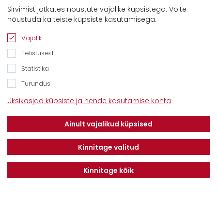
Sirvimist jätkates nõustute vajalike küpsistega. Võite
Kontaktid
nõustuda ka teiste küpsiste kasutamisega.
Savimäe 7, Vahi 60534, Tartu vald
Tel. 6612800
Vajalik
E-mail:
info@dotnuvabaltic.ee
Eelistused
Statistika
Turundus
Üksikasjad küpsiste ja nende kasutamise kohta
Klientidele
Meist
Teenindus
Ainult vajalikud küpsised
Kontaktid
Finantseerimine
Karjäär
Privaatsuseeskiri
Kinnitage valitud
Kinnitage kõik
Liitu uudiskirjaga
LIITU