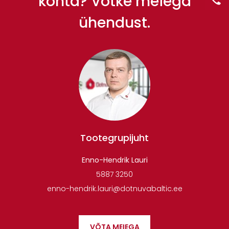
kohta? Võtke meiega
ühendust.
Tootegrupijuht
Enno-Hendrik Lauri
5887 3250
enno-hendrik.lauri@dotnuvabaltic.ee
VÕTA MEIEGA