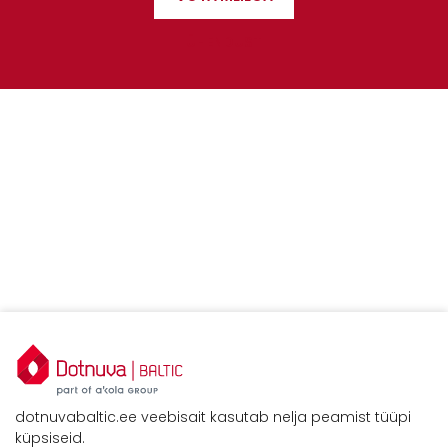
ÜHENDUST
dotnuvabaltic.ee veebisait kasutab nelja peamist tüüpi
küpsiseid.