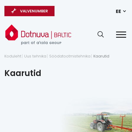
EE
VALVENUMBER
Koduleht
Uus tehnika
Söödatootmistehnika
Kaarutid
Kaarutid