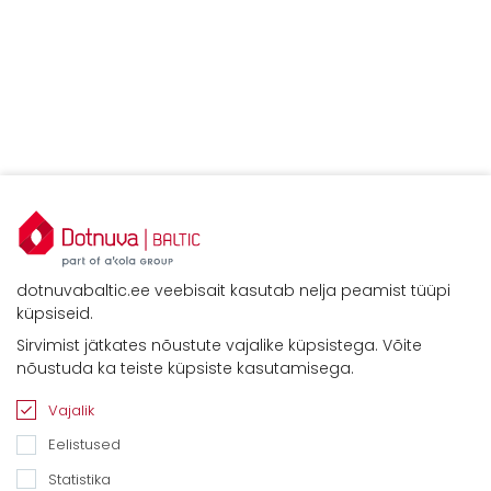
dotnuvabaltic.ee veebisait kasutab nelja peamist tüüpi
küpsiseid.
Sirvimist jätkates nõustute vajalike küpsistega. Võite
Kontaktid
nõustuda ka teiste küpsiste kasutamisega.
Savimäe 7, Vahi 60534, Tartu vald
Tel. 6612800
Vajalik
E-mail:
info@dotnuvabaltic.ee
Eelistused
Statistika