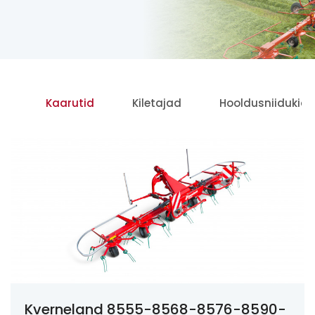
id
Kaarutid
Kiletajad
Hooldusniidukid
Kverneland 8555-8568-8576-8590-