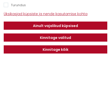
Turundus
Üksikasjad küpsiste ja nende kasutamise kohta
Klientidele
Meist
Teenindus
Ainult vajalikud küpsised
Kontaktid
Finantseerimine
Karjäär
Privaatsuseeskiri
Kinnitage valitud
Kinnitage kõik
Liitu uudiskirjaga
LIITU
Nõustun
Privaatsuseeskirjaga
© Kõik õigused kaitstud
Lahendus: