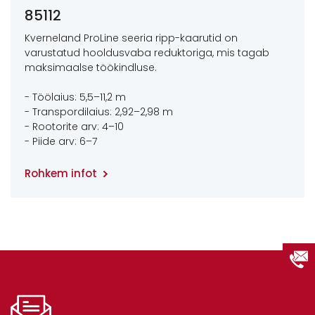
85112
Kverneland ProLine seeria ripp-kaarutid on
varustatud hooldusvaba reduktoriga, mis tagab
maksimaalse töökindluse.
- Töölaius: 5,5–11,2 m
- Transpordilaius: 2,92–2,98 m
- Rootorite arv: 4–10
- Piide arv: 6–7
Rohkem infot