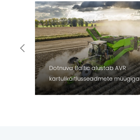
ühendumise,
a
Dotnuva Baltic alustab AVR
kartulikäitlusseadmete müügiga