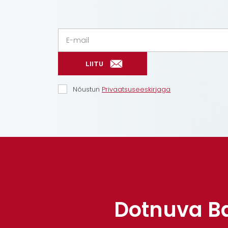
LIITU
Nõustun
Privaatsuseeskirjaga
Dotnuva Ba