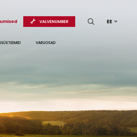
EE
kumised
VALVENUMBER
USSÜSTEEMID
VARUOSAD