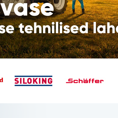
vase
e tehnilised la