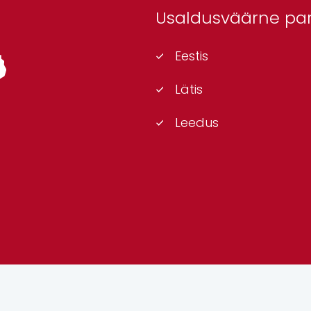
Usaldusväärne part
Eestis
Lätis
Leedus