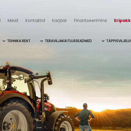
d
Meist
Kontaktid
Karjäär
Finantseerimine
Eripak
TEHNIKA RENT
TERAVILJAKÄITLUSSEADMED
TÄPPISVILJEL