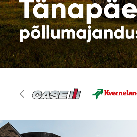
Tänapäe
põllumajandus