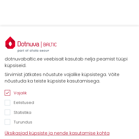
dotnuvabaltic.ee veebisait kasutab nelja peamist tüüpi
küpsiseid.
Sirvimist jätkates nõustute vajalike küpsistega. Võite
Kontaktid
nõustuda ka teiste küpsiste kasutamisega.
Savimäe 7, Vahi 60534, Tartu vald
Tel. 6612800
Vajalik
E-mail:
info@dotnuvabaltic.ee
Eelistused
Statistika
Turundus
Üksikasjad küpsiste ja nende kasutamise kohta
Klientidele