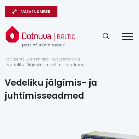
VALVENUMBER
Koduleht
Uus tehnika
Kütusetanklad
Vedeliku jälgimis- ja juhtimisseadmed
Vedeliku jälgimis- ja
juhtimisseadmed