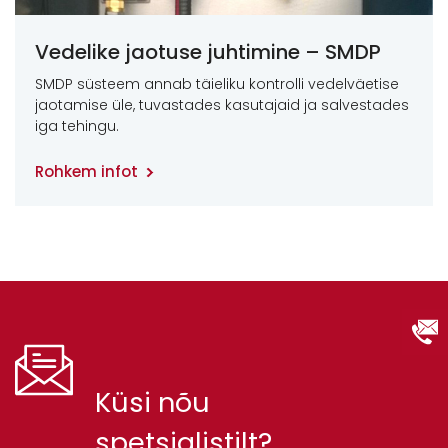
Vedelike jaotuse juhtimine – SMDP
SMDP süsteem annab täieliku kontrolli vedelväetise
jaotamise üle, tuvastades kasutajaid ja salvestades
iga tehingu.
Rohkem infot
Küsi nõu
spetsialistilt?