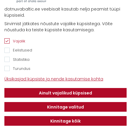
dotnuvabaltic.ee veebisait kasutab nelja peamist tüüpi
küpsiseid.
Sirvimist jätkates nõustute vajalike küpsistega. Võite
Kontaktid
nõustuda ka teiste küpsiste kasutamisega.
Savimäe 7, Vahi 60534, Tartu vald
Tel. 6612800
Vajalik
E-mail:
info@dotnuvabaltic.ee
Eelistused
Statistika
Turundus
Üksikasjad küpsiste ja nende kasutamise kohta
Klientidele
Meist
Teenindus
Ainult vajalikud küpsised
Kontaktid
Finantseerimine
Karjäär
Privaatsuseeskiri
Kinnitage valitud
Kinnitage kõik
Liitu uudiskirjaga