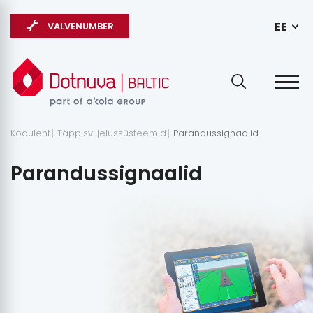
EE
VALVENUMBER
Koduleht
Täppisviljelussüsteemid
Parandussignaalid
Parandussignaalid