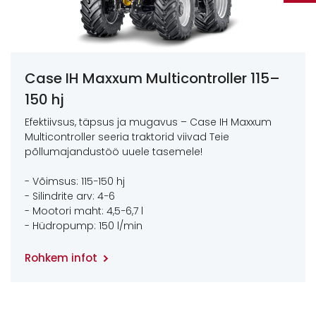
Case IH Maxxum Multicontroller 115–
150 hj
Efektiivsus, täpsus ja mugavus – Case IH Maxxum
Multicontroller seeria traktorid viivad Teie
põllumajandustöö uuele tasemele!
- Võimsus: 115−150 hj
- Silindrite arv: 4−6
- Mootori maht: 4,5−6,7 l
- Hüdropump: 150 l/min
Rohkem infot