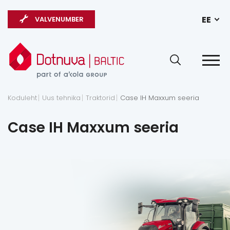
EE
VALVENUMBER
Koduleht
Uus tehnika
Traktorid
Case IH Maxxum seeria
Case IH Maxxum seeria