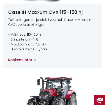
Case IH Maxxum CVX 115–150 hj
Tööta targemini ja efektiivsemalt Case IH Maxxum
CVX seeria traktoriga!
- Võimsus: 115−150 hj
- Silindrite arv: 4−6
- Mootori maht: 4,5−6,7 l
- Hüdropump: 133 l/min
Rohkem infot