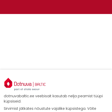
dotnuvabaltic.ee veebisait kasutab nelja peamist tüüpi
küpsiseid.
Sirvimist jätkates nõustute vajalike küpsistega. Võite
Kontaktid