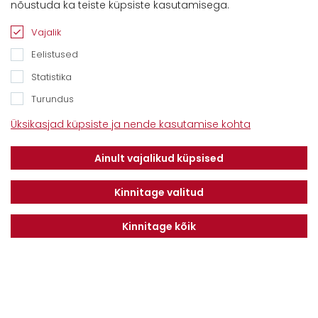
nõustuda ka teiste küpsiste kasutamisega.
Savimäe 7, Vahi 60534, Tartu vald
Tel. 6612800
Vajalik
E-mail:
info@dotnuvabaltic.ee
Eelistused
Statistika
Turundus
Üksikasjad küpsiste ja nende kasutamise kohta
Klientidele
Meist
Teenindus
Ainult vajalikud küpsised
Kontaktid
Finantseerimine
Karjäär
Privaatsuseeskiri
Kinnitage valitud
Kinnitage kõik
Liitu uudiskirjaga
LIITU
Nõustun
Privaatsuseeskirjaga