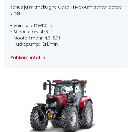
Tõhus ja mitmekülgne Case IH Maxxum traktor ootab
Sind!
- Võimsus: 115−150 hj
- Silindrite arv: 4−6
- Mootori maht: 4,5−6,7 l
- Hüdropump: 121 l/min
Rohkem infot