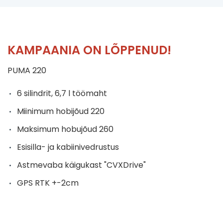
KAMPAANIA ON LÕPPENUD!
PUMA 220
6 silindrit, 6,7 l töömaht
Miinimum hobijõud 220
Maksimum hobujõud 260
Esisilla- ja kabiinivedrustus
Astmevaba käigukast "CVXDrive"
GPS RTK +-2cm