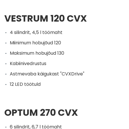
VESTRUM 120 CVX
4 silindrit, 4,5 l töömaht
Miinimum hobujõud 120
Maksimum hobujõud 130
Kabiinivedrustus
Astmevaba käigukast "CVXDrive"
12 LED töötuld
OPTUM 270 CVX
6 silindrit, 6,7 l töömaht