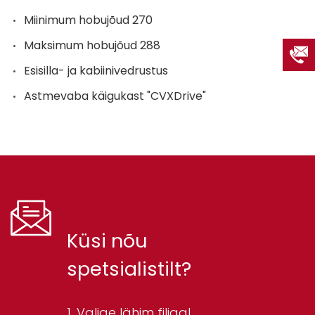
Miinimum hobujõud 270
Maksimum hobujõud 288
Esisilla- ja kabiinivedrustus
Astmevaba käigukast "CVXDrive"
Küsi nõu
spetsialistilt?
Valige lähim filiaal.