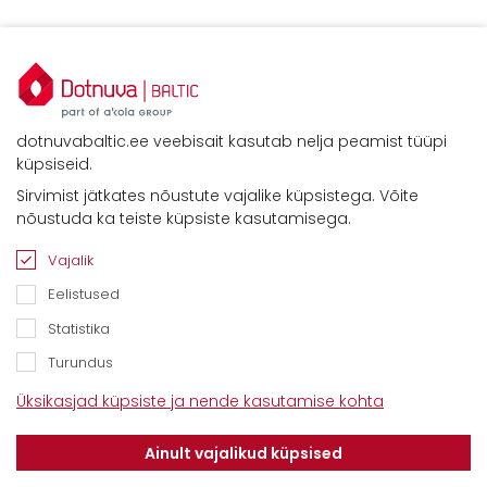
dotnuvabaltic.ee veebisait kasutab nelja peamist tüüpi
küpsiseid.
Sirvimist jätkates nõustute vajalike küpsistega. Võite
Kontaktid
nõustuda ka teiste küpsiste kasutamisega.
Savimäe 7, Vahi 60534, Tartu vald
Tel. 6612800
Vajalik
E-mail:
info@dotnuvabaltic.ee
Eelistused
Statistika
Turundus
Üksikasjad küpsiste ja nende kasutamise kohta
Klientidele
Meist
Teenindus
Ainult vajalikud küpsised
Kontaktid
Finantseerimine