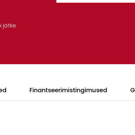
 jätke
ed
Finantseerimistingimused
G