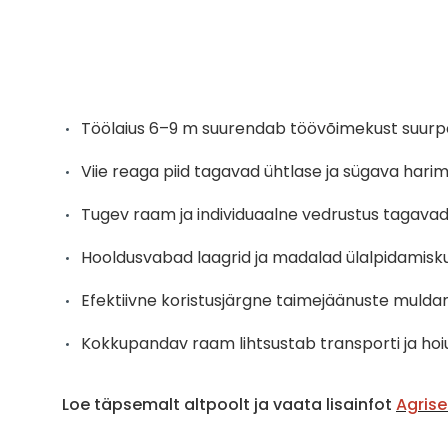
Töölaius 6–9 m suurendab töövõimekust suurp
Viie reaga piid tagavad ühtlase ja sügava harim
Tugev raam ja individuaalne vedrustus tagava
Hooldusvabad laagrid ja madalad ülalpidamisk
Efektiivne koristusjärgne taimejäänuste muld
Kokkupandav raam lihtsustab transporti ja hoi
Loe täpsemalt altpoolt ja vaata lisainfot
Agrise