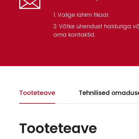
Valige lähim filiaal.
Võtke ühendust halduriga või
oma kontaktid.
Tooteteave
Tehnilised omadus
Tooteteave