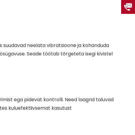
mis suudavad neelata vibratsioone ja kohanduda
ösügavuse. Seade töötab tõrgeteta isegi kivistel
imist ega pidevat kontrolli. Need laagrid taluvad
ttes kuluefektiivsemat kasutust