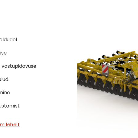
õldudel
ise
d vastupidavuse
ulud
amine
ustamist
m lehelt
.