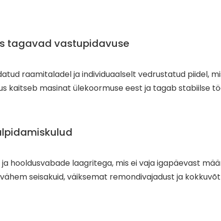
us tagavad vastupidavuse
ud raamitaladel ja individuaalselt vedrustatud piidel, 
us kaitseb masinat ülekoormuse eest ja tagab stabiilse tö
alpidamiskulud
 ja hooldusvabade laagritega, mis ei vaja igapäevast määr
dab vähem seisakuid, väiksemat remondivajadust ja kokkuvõ