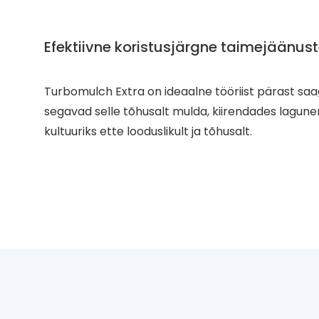
Efektiivne koristusjärgne taimejäänu
Turbomulch Extra on ideaalne tööriist pärast saagi
segavad selle tõhusalt mulda, kiirendades lagunemis
kultuuriks ette looduslikult ja tõhusalt.