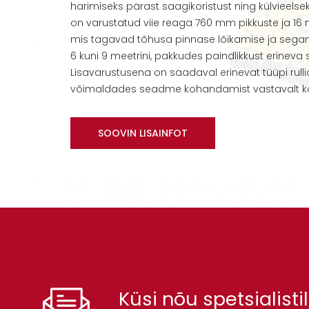
harimiseks pärast saagikoristust ning külvieels
on varustatud viie reaga 760 mm pikkuste ja 1
mis tagavad tõhusa pinnase lõikamise ja segam
6 kuni 9 meetrini, pakkudes paindlikkust erinev
Lisavarustusena on saadaval erinevat tüüpi rullid
võimaldades seadme kohandamist vastavalt kon
SOOVIN LISAINFOT
Küsi nõu spetsialistil