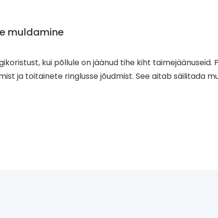
ste muldamine
koristust, kui põllule on jäänud tihe kiht taimejäänuseid. 
t ja toitainete ringlusse jõudmist. See aitab säilitada mul