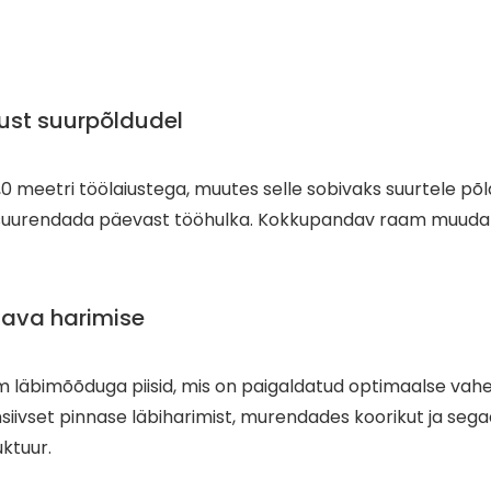
ust suurpõldudel
 meetri töölaiustega, muutes selle sobivaks suurtele põld
uurendada päevast tööhulka. Kokkupandav raam muudab tr
gava harimise
mm läbimõõduga piisid, mis on paigaldatud optimaalse vah
nsiivset pinnase läbiharimist, murendades koorikut ja seg
ktuur.