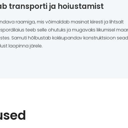
 transporti ja hoiustamist
ava raamiga, mis võimaldab masinat kiiresti ja lihtsalt
pordilaius teeb selle ohutuks ja mugavaks liikumisel maa
mustes. Samuti hõlbustab kokkupandav konstruktsioon se
st laopinna järele.
used