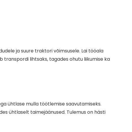
udele ja suure traktori võimsusele. Lai tööala
anspordi lihtsaks, tagades ohutu liikumise ka
ega ühtlase mulla töötlemise saavutamiseks.
ades ühtlaselt taimejäänused. Tulemus on hästi