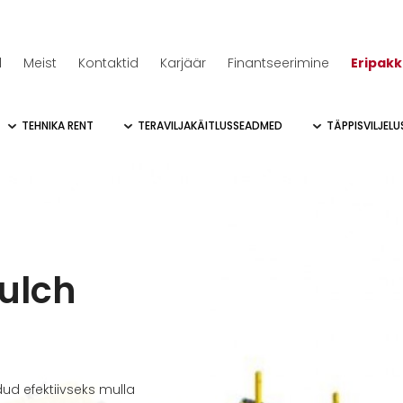
d
Meist
Kontaktid
Karjäär
Finantseerimine
Eripak
TEHNIKA RENT
TERAVILJAKÄITLUSSEADMED
TÄPPISVILJEL
ulch
d efektiivseks mulla