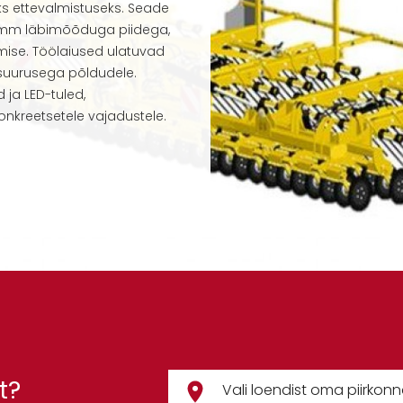
eks ettevalmistuseks. Seade
6 mm läbimõõduga piidega,
ise. Töölaiused ulatuvad
a suurusega põldudele.
 ja LED-tuled,
kreetsetele vajadustele.
t?