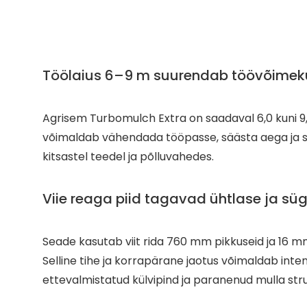
Töölaius 6–9 m suurendab töövõimek
Agrisem Turbomulch Extra on saadaval 6,0 kuni 9,0
võimaldab vähendada tööpasse, säästa aega ja s
kitsastel teedel ja põlluvahedes.
Viie reaga piid tagavad ühtlase ja sü
Seade kasutab viit rida 760 mm pikkuseid ja 16 
Selline tihe ja korrapärane jaotus võimaldab inte
ettevalmistatud külvipind ja paranenud mulla stru