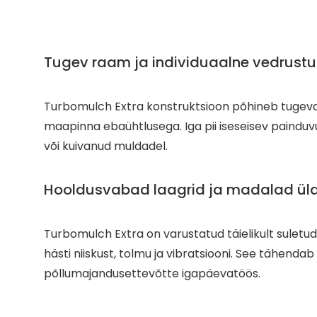
Tugev raam ja individuaalne vedrust
Turbomulch Extra konstruktsioon põhineb tugevdat
maapinna ebaühtlusega. Iga pii iseseisev painduv
või kuivanud muldadel.
Hooldusvabad laagrid ja madalad ül
Turbomulch Extra on varustatud täielikult suletud
hästi niiskust, tolmu ja vibratsiooni. See tähen
põllumajandusettevõtte igapäevatöös.