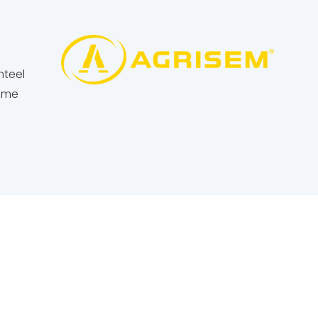
nteel
adme