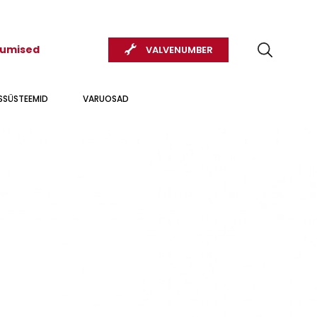
kumised
VALVENUMBER
USSÜSTEEMID
VARUOSAD