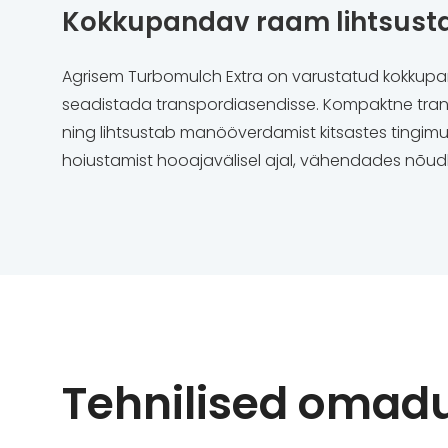
Kokkupandav raam lihtsustab
Agrisem Turbomulch Extra on varustatud kokkupand
seadistada transpordiasendisse. Kompaktne trans
ning lihtsustab manööverdamist kitsastes tingi
hoiustamist hooajavälisel ajal, vähendades nõudlu
Tehnilised omad