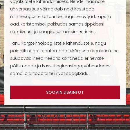
väljakutsete lahendamiseks. Nende masinate
universaalsus võimaldab neid kasutada
mitmesuguste kultuuride, nagu teraviljad, raps ja
oad, koristamisel, pakkudes samas tippklassi
efektiivsust ja saagikuse maksimeerimist.
Tänu kõrgtehnoloogilistele lahendustele, nagu
paindlik nuga ja automaatne kõrguse reguleerimine,
suudavad need heedrid kohaneda erinevate
põllumaade ja kasvutingimustega, vähendades
samal ajal tööajal tekkivat saagikadu.
SOOVIN LISAINFOT