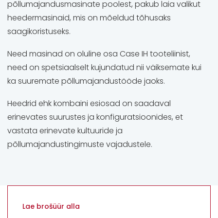
põllumajandusmasinate poolest, pakub laia valikut
heedermasinaid, mis on mõeldud tõhusaks
saagikoristuseks.
Need masinad on oluline osa Case IH tooteliinist,
need on spetsiaalselt kujundatud nii väiksemate kui
ka suuremate põllumajandustööde jaoks.
Heedrid ehk kombaini esiosad on saadaval
erinevates suurustes ja konfiguratsioonides, et
vastata erinevate kultuuride ja
põllumajandustingimuste vajadustele.
Lae brošüür alla