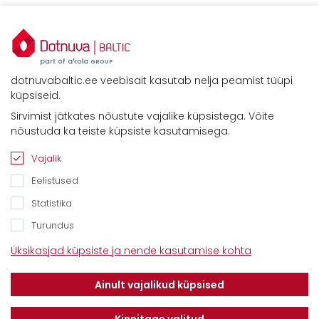
dotnuvabaltic.ee veebisait kasutab nelja peamist tüüpi
küpsiseid.
Sirvimist jätkates nõustute vajalike küpsistega. Võite
nõustuda ka teiste küpsiste kasutamisega.
Vajalik
Eelistused
Statistika
Turundus
Kontaktid
Üksikasjad küpsiste ja nende kasutamise kohta
Savimäe 7, Vahi 60534, Tartu vald
Tel. 6612800
Ainult vajalikud küpsised
E-mail:
info@dotnuvabaltic.ee