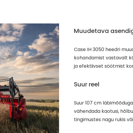
Muudetava asendi
Case IH 3050 heedri muu
kohandamist vastavalt kõ
ja efektiivset söötmist ko
Suur reel
Suur 107 cm läbimõõduga
vähendada kaotusi, hõlbu
tingimustes nagu rukis või