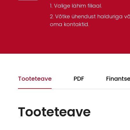
Valige lähim filiaal.
Võtke ühendust halduriga või
oma kontaktid.
Tooteteave
PDF
Finants
Tooteteave