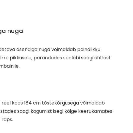
ga nuga
detava asendiga nuga võimaldab paindlikku
rre pikkusele, parandades seeläbi saagi ühtlast
mbainile.
 reel koos 184 cm tõstekõrgusega võimaldab
stades saagi kogumist isegi kõige keerukamates
 raps.