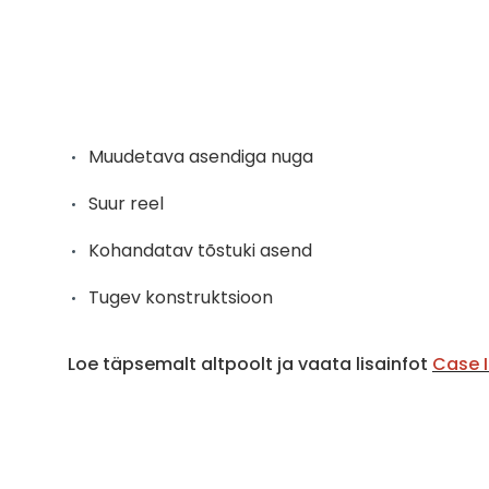
Muudetava asendiga nuga
Suur reel
Kohandatav tõstuki asend
Tugev konstruktsioon
Loe täpsemalt altpoolt ja vaata lisainfot
Case I