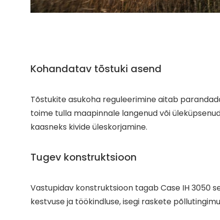
Kohandatav tõstuki asend
Tõstukite asukoha reguleerimine aitab parandada
toime tulla maapinnale langenud või üleküpsenud 
kaasneks kivide üleskorjamine.
Tugev konstruktsioon
Vastupidav konstruktsioon tagab Case IH 3050 see
kestvuse ja töökindluse, isegi raskete põllutingimu