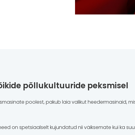
õikide põllukultuuride peksmisel
smasinate poolest, pakub laia valikut heedermasinaid, mi
, need on spetsiaalselt kujundatud nii väiksemate kui ka 