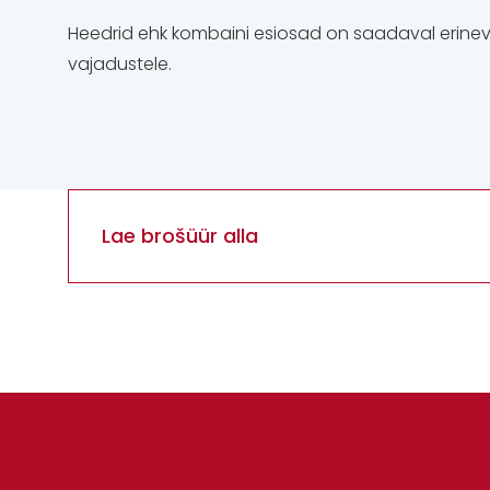
Heedrid ehk kombaini esiosad on saadaval erineva
vajadustele.
Lae brošüür alla