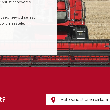
iivsust erinevates
used teevad sellest
 põllumeestele.
t?