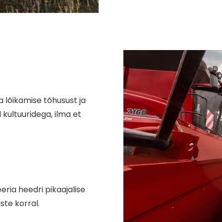
 lõikamise tõhusust ja
kultuuridega, ilma et
ria heedri pikaajalise
ste korral.