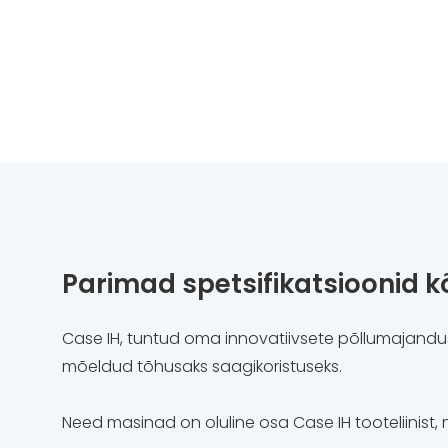
Parimad spetsifikatsioonid k
Case IH, tuntud oma innovatiivsete põllumajandu
mõeldud tõhusaks saagikoristuseks.
Need masinad on oluline osa Case IH tooteliinist