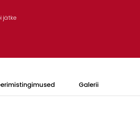
 jätke
eerimistingimused
Galerii