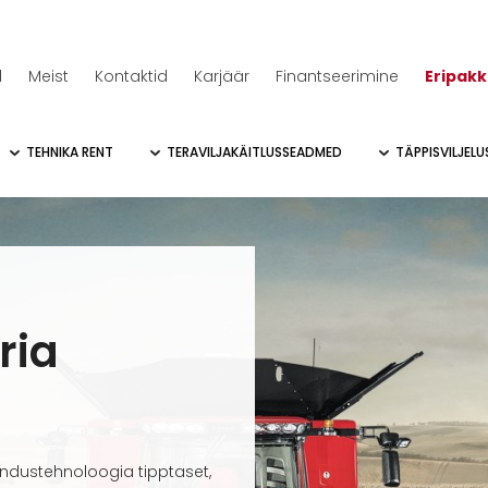
d
Meist
Kontaktid
Karjäär
Finantseerimine
Eripak
TEHNIKA RENT
TERAVILJAKÄITLUSSEADMED
TÄPPISVILJEL
ria
ndustehnoloogia tipptaset,