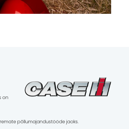
s on
suuremate põllumajandustööde jaoks.