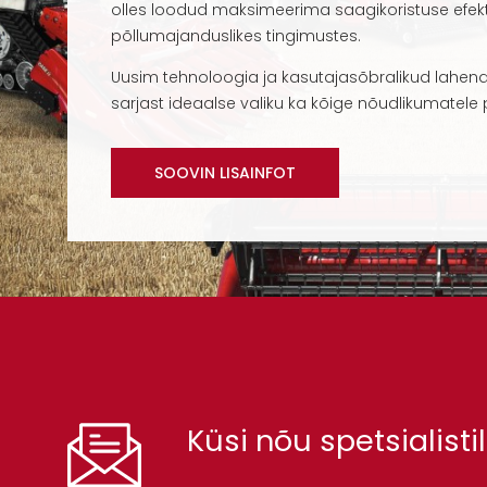
olles loodud maksimeerima saagikoristuse efekt
põllumajanduslikes tingimustes.
Uusim tehnoloogia ja kasutajasõbralikud lahend
sarjast ideaalse valiku ka kõige nõudlikumatele
SOOVIN LISAINFOT
Küsi nõu spetsialistil