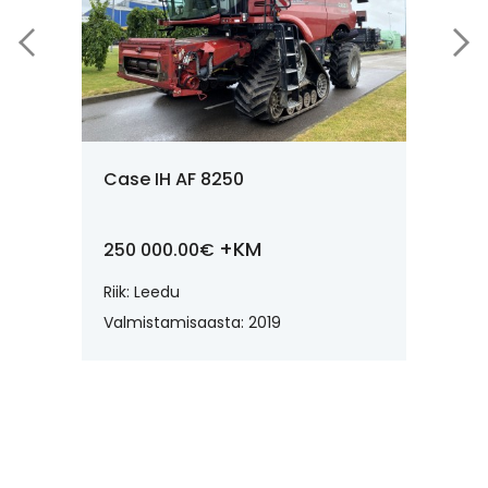
Case IH AF 8250
New H
+KM
250 000.00€
76 00
Riik: Leedu
Riik: Eest
Valmistamisaasta: 2019
Valmist