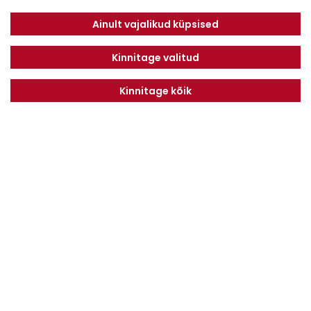
Savimäe 7, Vahi 60534, Tartu vald
Tel. 6612800
Ainult vajalikud küpsised
E-mail:
info@dotnuvabaltic.ee
Kinnitage valitud
Kinnitage kõik
Klientidele
Meist
Teenindus
Kontaktid
Finantseerimine
Karjäär
Privaatsuseeskiri
Liitu uudiskirjaga
LIITU
Nõustun
Privaatsuseeskirjaga