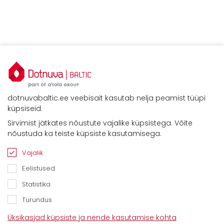
dotnuvabaltic.ee veebisait kasutab nelja peamist tüüpi
küpsiseid.
Sirvimist jätkates nõustute vajalike küpsistega. Võite
nõustuda ka teiste küpsiste kasutamisega.
Vajalik
Eelistused
Statistika
Turundus
Kontaktid
Üksikasjad küpsiste ja nende kasutamise kohta