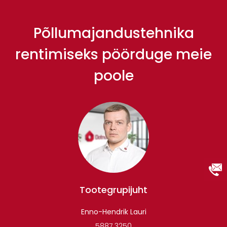
Põllumajandustehnika
rentimiseks pöörduge meie
poole
Tootegrupijuht
Enno-Hendrik Lauri
5887 3250