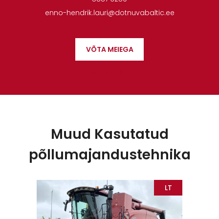
enno-hendrik.lauri@dotnuvabaltic.ee
VÕTA MEIEGA
ÜHENDUST
Muud Kasutatud
põllumajandustehnika
EE
LT