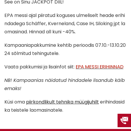
See on Sinu JACKPOT DIIL!
EPA messi ajal piiratud koguses ulmeliselt heade erihi
ndadega Schäffer, Kverneland, Case IH, Siloking jpt la
omasinad. Hinnad all kuni -40%.
Kampaaniapakkumine kehtib perioodis 07.10.-13.10.20
24 sõlmitud tehingutele.
Vaata pakkumisi ja lisainfot siit:
EPA MESSI ERIHINNAD
NB! Kampaanias näidatud hindadele lisandub käib
emaks!
Küsi oma
piirkondlikult tehnika müügijuhilt
erihindasid
ka teistele laomasinatele.