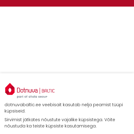
dotnuvabaltic.ee veebisait kasutab nelja peamist tüüpi
küpsiseid.
Sirvimist jätkates nõustute vajalike küpsistega. Võite
Kontaktid
nõustuda ka teiste küpsiste kasutamisega.
Savimäe 7, Vahi 60534, Tartu vald