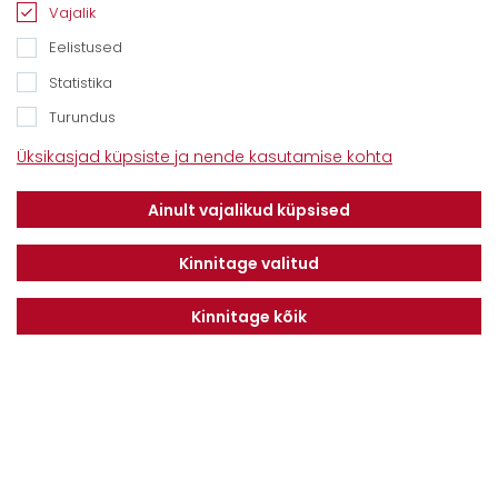
Tel. 6612800
Vajalik
E-mail:
info@dotnuvabaltic.ee
Eelistused
Statistika
Turundus
Üksikasjad küpsiste ja nende kasutamise kohta
Klientidele
Meist
Teenindus
Ainult vajalikud küpsised
Kontaktid
Finantseerimine
Karjäär
Privaatsuseeskiri
Kinnitage valitud
Kinnitage kõik
Liitu uudiskirjaga
LIITU
Nõustun
Privaatsuseeskirjaga