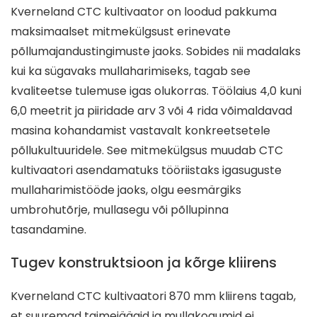
Kverneland CTC kultivaator on loodud pakkuma
maksimaalset mitmekülgsust erinevate
põllumajandustingimuste jaoks. Sobides nii madalaks
kui ka sügavaks mullaharimiseks, tagab see
kvaliteetse tulemuse igas olukorras. Töölaius 4,0 kuni
6,0 meetrit ja piiridade arv 3 või 4 rida võimaldavad
masina kohandamist vastavalt konkreetsetele
põllukultuuridele. See mitmekülgsus muudab CTC
kultivaatori asendamatuks tööriistaks igasuguste
mullaharimistööde jaoks, olgu eesmärgiks
umbrohutõrje, mullasegu või põllupinna
tasandamine.
Tugev konstruktsioon ja kõrge kliirens
Kverneland CTC kultivaatori 870 mm kliirens tagab,
et suuremad taimejäägid ja mullakogumid ei