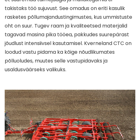
takistaks töö sujuvust. See omadus on eriti kasulik
rasketes põllumajandustingimustes, kus ummistuste
oht on suur. Tugev raam ja kvaliteetsed materjalid
tagavad masina pika tööea, pakkudes suurepärast
jõudlust intensiivsel kasutamisel. Kverneland CTC on
loodud vastu pidama ka kõige nõudlikumates
põlluoludes, muutes selle vastupidavaks ja
usaldusväärseks valikuks.