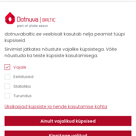
dotnuvabaltic.ee veebisait kasutab nelja peamist tüüpi
küpsiseid.
Sirvimist jätkates nõustute vajalike küpsistega. Võite
nõustuda ka teiste küpsiste kasutamisega.
Vajalik
Eelistused
Statistika
Turundus
Kontaktid
Üksikasjad küpsiste ja nende kasutamise kohta
Savimäe 7, Vahi 60534, Tartu vald
Tel. 6612800
Ainult vajalikud küpsised
E-mail:
info@dotnuvabaltic.ee
Kinnitage valitud