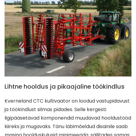
Lihtne hooldus ja pikaajaline töökindlus
Kverneland CTC kultivaator on loodud vastupidavust
ja töökindlust silmas pidades. Selle kergesti
ligipääsetavad komponendid muudavad hooldustööd
kiireks ja mugavaks. Tänu läbimõeldud disainile saab
masina hoolduskulusid minimeerida, säilitades samas