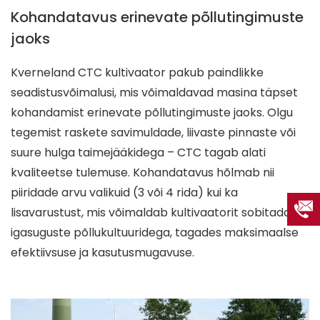
Kohandatavus erinevate põllutingimuste
jaoks
Kverneland CTC kultivaator pakub paindlikke
seadistusvõimalusi, mis võimaldavad masina täpset
kohandamist erinevate põllutingimuste jaoks. Olgu
tegemist raskete savimuldade, liivaste pinnaste või
suure hulga taimejääkidega – CTC tagab alati
kvaliteetse tulemuse. Kohandatavus hõlmab nii
piiridade arvu valikuid (3 või 4 rida) kui ka
lisavarustust, mis võimaldab kultivaatorit sobitada
igasuguste põllukultuuridega, tagades maksimaalse
efektiivsuse ja kasutusmugavuse.