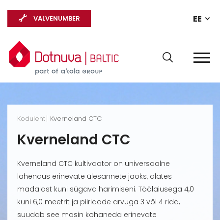
EE
VALVENUMBER
Koduleht
Kverneland CTC
Kverneland CTC
Kverneland CTC kultivaator on universaalne
lahendus erinevate ülesannete jaoks, alates
madalast kuni sügava harimiseni. Töölaiusega 4,0
kuni 6,0 meetrit ja piiridade arvuga 3 või 4 rida,
suudab see masin kohaneda erinevate