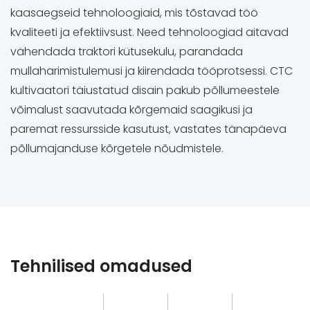
kaasaegseid tehnoloogiaid, mis tõstavad töö
kvaliteeti ja efektiivsust. Need tehnoloogiad aitavad
vähendada traktori kütusekulu, parandada
mullaharimistulemusi ja kiirendada tööprotsessi. CTC
kultivaatori täiustatud disain pakub põllumeestele
võimalust saavutada kõrgemaid saagikusi ja
paremat ressursside kasutust, vastates tänapäeva
põllumajanduse kõrgetele nõudmistele.
Tehnilised omadused