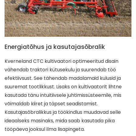
Energiatõhus ja kasutajasõbralik
Kverneland CTC kultivaatori optimeeritud disain
vähendab traktori kütusekulu ja suurendab töö
efektiivsust. See tähendab madalamaid kulusid ja
suuremat tootlikkust. Lisaks on kultivaatorit lihtne
kasutada tänu intuitiivsele juhtimissüsteemile, mis
võimaldab kiiret ja täpset seadistamist.
Kasutajasõbralikkus ja töökindlus muudavad selle
ideaalseks masinaks, mida saab kasutada pika
tööpäeva jooksul ilma lisapingeta.