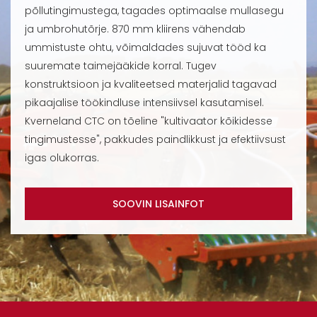
põllutingimustega, tagades optimaalse mullasegu
ja umbrohutõrje. 870 mm kliirens vähendab
ummistuste ohtu, võimaldades sujuvat tööd ka
suuremate taimejääkide korral. Tugev
konstruktsioon ja kvaliteetsed materjalid tagavad
pikaajalise töökindluse intensiivsel kasutamisel.
Kverneland CTC on tõeline "kultivaator kõikidesse
tingimustesse", pakkudes paindlikkust ja efektiivsust
igas olukorras.
SOOVIN LISAINFOT