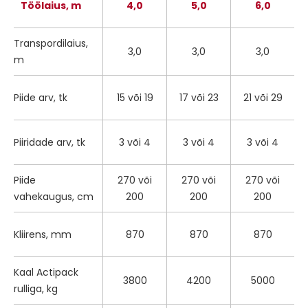
Töölaius, m
4,0
5,0
6,0
Transpordilaius,
3,0
3,0
3,0
m
Piide arv, tk
15 või 19
17 või 23
21 või 29
Piiridade arv, tk
3 või 4
3 või 4
3 või 4
Piide
270 või
270 või
270 või
vahekaugus, cm
200
200
200
Kliirens, mm
870
870
870
Kaal Actipack
3800
4200
5000
rulliga, kg