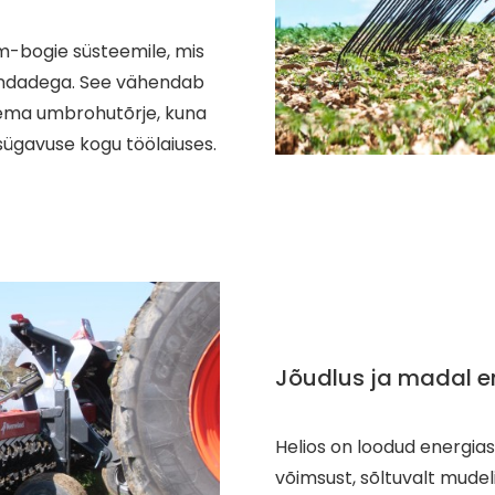
m-bogie süsteemile, mis
indadega. See vähendab
asema umbrohutõrje, kuna
sügavuse kogu töölaiuses.
Jõudlus ja madal e
Helios on loodud energias
võimsust, sõltuvalt mudelis