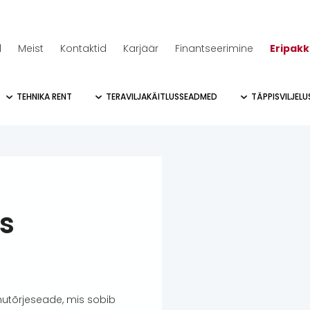
d
Meist
Kontaktid
Karjäär
Finantseerimine
Eripak
TEHNIKA RENT
TERAVILJAKÄITLUSSEADMED
TÄPPISVILJEL
s
utõrjeseade, mis sobib