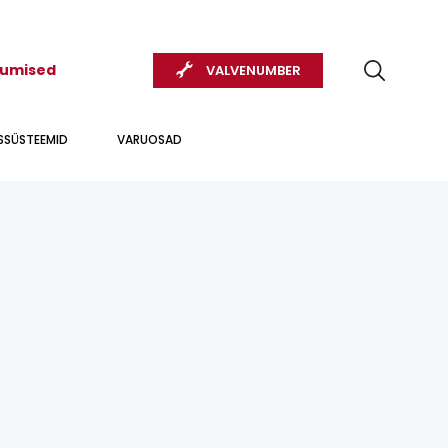
kumised
VALVENUMBER
USSÜSTEEMID
VARUOSAD