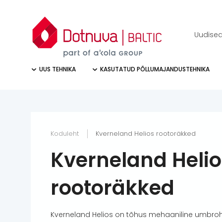
Uudise
UUS TEHNIKA
KASUTATUD PÕLLUMAJANDUSTEHNIKA
Koduleht
Kverneland Helios rootoräkked
Kverneland Helio
rootoräkked
Kverneland Helios on tõhus mehaaniline umbroh