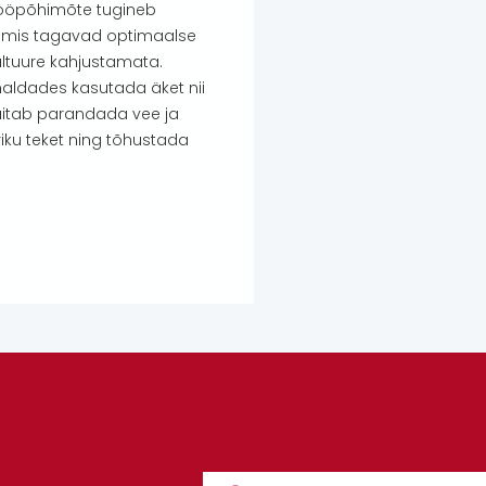
e tööpõhimõte tugineb
le, mis tagavad optimaalse
ltuure kahjustamata.
imaldades kasutada äket nii
 aitab parandada vee ja
iku teket ning tõhustada