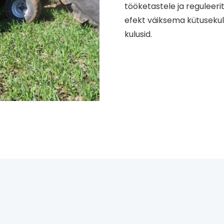
tööketastele ja reguleer
efekt väiksema kütuseku
kulusid.