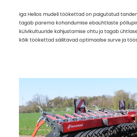
Iga Helios mudeli töökettad on paigutatud tande
tagab parema kohandumise ebaühtlaste põllup
külvikultuuride kahjustamise ohtu ja tagab ühtl
kõik töökettad säilitavad optimaalse surve ja töö