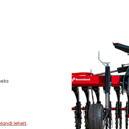
seks
landi lehelt
.