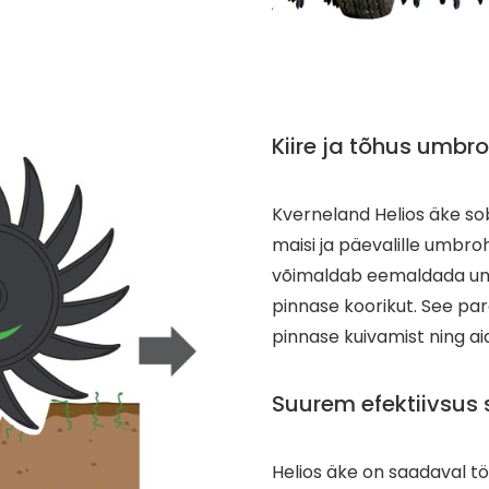
Kiire ja tõhus umbr
Kverneland Helios äke sob
maisi ja päevalille umbro
võimaldab eemaldada umb
pinnase koorikut. See pa
pinnase kuivamist ning a
Suurem efektiivsus
Helios äke on saadaval tö