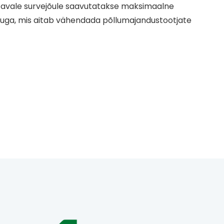
itavale survejõule saavutatakse maksimaalne
luga, mis aitab vähendada põllumajandustootjate