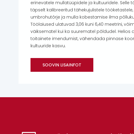
erinevatele mullatüüpidele ja kultuuridele. Sell
täpselt kalibreeritud tähekujulistele tööketaste
umbrohutõrje ja mulla kobestamise ilma põlluku
Töölaiused ulatuvad 3,06 kuni 6,40 meetrini, võ
väiksematel kui ka suurematel põldudel. Helios
toitainete imendumist, vähendada pinnase koor
kultuuride kasvu.
SOOVIN LISAINFOT