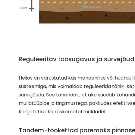
Reguleeritav töösügavus ja survejõud
Helios on varustatud kas mehaanilise või hüdraulil
süsteemiga, mis võimaldab reguleerida tähik-ket
survejõudu. See tähendab, et äke suudab kohand
mullatüüpide ja tingimustega, pakkudes efektiivse
kergetel kui ka raskematel muldadel.
Tandem-töökettad paremaks pinnase 