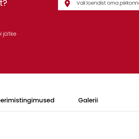
t?
 jätke
eerimistingimused
Galerii