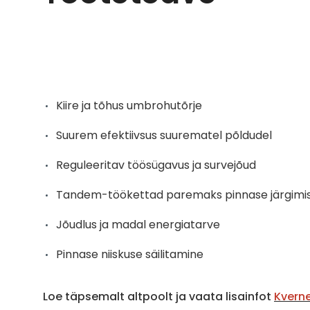
Kiire ja tõhus umbrohutõrje
Suurem efektiivsus suurematel põldudel
Reguleeritav töösügavus ja survejõud
Tandem-töökettad paremaks pinnase järgimi
Jõudlus ja madal energiatarve
Pinnase niiskuse säilitamine
Loe täpsemalt altpoolt ja vaata lisainfot
Kverne