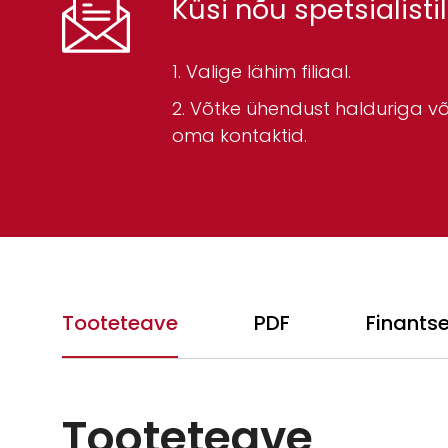
Küsi nõu spetsialistil
Valige lähim filiaal.
Võtke ühendust halduriga või
oma kontaktid.
Tooteteave
PDF
Finants
Tooteteave