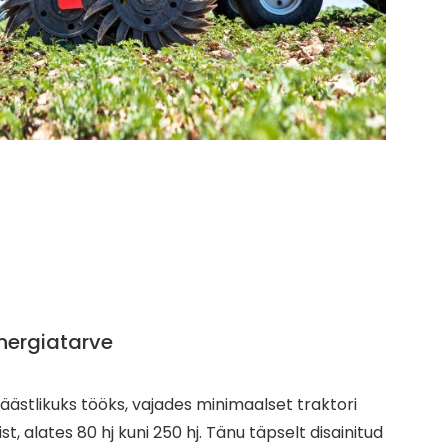
nergiatarve
äästlikuks tööks, vajades minimaalset traktori
t, alates 80 hj kuni 250 hj. Tänu täpselt disainitud