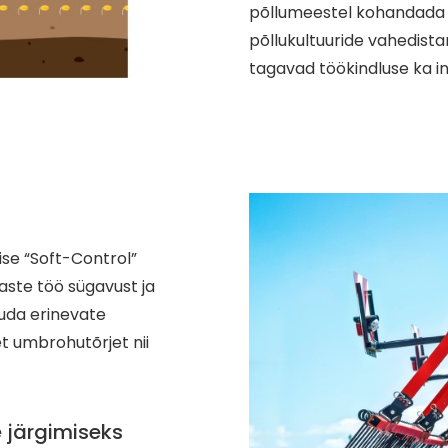
põllumeestel kohandada tö
põllukultuuride vahedist
tagavad töökindluse ka in
ise “Soft-Control”
aste töö sügavust ja
uda erinevate
t umbrohutõrjet nii
järgimiseks