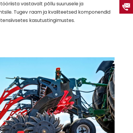
öriista vastavalt põllu suurusele ja
antsile. Tugev raam ja kvaliteetsed komponendid
tensiivsetes kasutustingimustes.