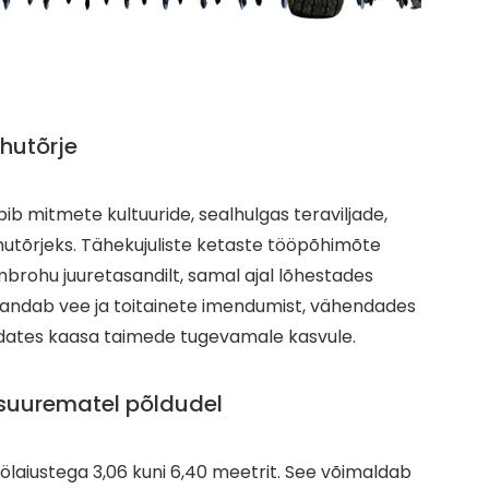
ohutõrje
ib mitmete kultuuride, sealhulgas teraviljade,
hutõrjeks. Tähekujuliste ketaste tööpõhimõte
rohu juuretasandilt, samal ajal lõhestades
randab vee ja toitainete imendumist, vähendades
idates kaasa taimede tugevamale kasvule.
 suurematel põldudel
ölaiustega 3,06 kuni 6,40 meetrit. See võimaldab