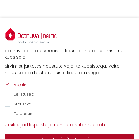
dotnuvabaltic.ee veebisait kasutab nelja peamist tüüpi
küpsiseid.
Sirvimist jätkates nõustute vajalike küpsistega. Võite
Kontaktid
nõustuda ka teiste küpsiste kasutamisega.
Savimäe 7, Vahi 60534, Tartu vald
Tel. 6612800
Vajalik
E-mail:
info@dotnuvabaltic.ee
Eelistused
Statistika
Turundus
Üksikasjad küpsiste ja nende kasutamise kohta
Klientidele
Meist
Teenindus