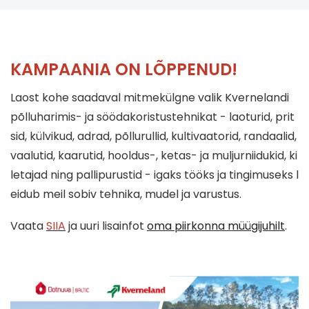
KAMPAANIA ON LÕPPENUD!
Laost kohe saadaval mitmekülgne valik Kvernelandi
põlluharimis- ja söödakoristustehnikat - laoturid, prit
sid, külvikud, adrad, põllurullid, kultivaatorid, randaalid,
vaalutid, kaarutid, hooldus-, ketas- ja muljurniidukid, ki
letajad ning pallipurustid - igaks tööks ja tingimuseks l
eidub meil sobiv tehnika, mudel ja varustus.
Vaata
SIIA
ja uuri lisainfot
oma piirkonna müügijuhilt
.