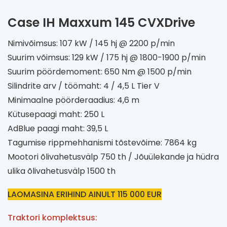
Case IH Maxxum 145 CVXDrive
Nimivõimsus: 107 kW / 145 hj @ 2200 p/min
Suurim võimsus: 129 kW / 175 hj @ 1800-1900 p/min
Suurim pöördemoment: 650 Nm @ 1500 p/min
Silindrite arv / töömaht: 4 / 4,5 L Tier V
Minimaalne pöörderaadius: 4,6 m
Kütusepaagi maht: 250 L
AdBlue paagi maht: 39,5 L
Tagumise rippmehhanismi tõstevõime: 7864 kg
Mootori õlivahetusvälp 750 th / Jõuülekande ja hüdra
ulika õlivahetusvälp 1500 th
LAOMASINA ERIHIND AINULT 115 000 EUR
Traktori komplektsus: