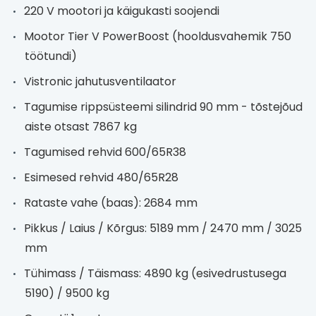
220 V mootori ja käigukasti soojendi
Mootor Tier V PowerBoost (hooldusvahemik 750
töötundi)
Vistronic jahutusventilaator
Tagumise rippsüsteemi silindrid 90 mm - tõstejõud
aiste otsast 7867 kg
Tagumised rehvid 600/65R38
Esimesed rehvid 480/65R28
Rataste vahe (baas): 2684 mm
Pikkus / Laius / Kõrgus: 5189 mm / 2470 mm / 3025
mm
Tühimass / Täismass: 4890 kg (esivedrustusega
5190) / 9500 kg