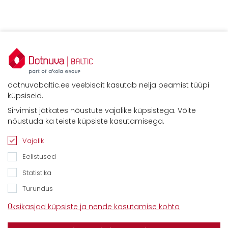
dotnuvabaltic.ee veebisait kasutab nelja peamist tüüpi
küpsiseid.
Sirvimist jätkates nõustute vajalike küpsistega. Võite
Kontaktid
nõustuda ka teiste küpsiste kasutamisega.
Savimäe 7, Vahi 60534, Tartu vald
Tel. 6612800
Vajalik
E-mail:
info@dotnuvabaltic.ee
Eelistused
Statistika
Turundus
Üksikasjad küpsiste ja nende kasutamise kohta
Klientidele
Meist
Teenindus