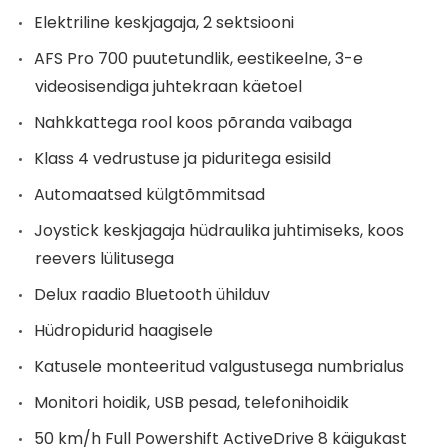
Elektriline keskjagaja, 2 sektsiooni
AFS Pro 700 puutetundlik, eestikeelne, 3-e
videosisendiga juhtekraan käetoel
Nahkkattega rool koos põranda vaibaga
Klass 4 vedrustuse ja piduritega esisild
Automaatsed külgtõmmitsad
Joystick keskjagaja hüdraulika juhtimiseks, koos
reevers lülitusega
Delux raadio Bluetooth ühilduv
Hüdropidurid haagisele
Katusele monteeritud valgustusega numbrialus
Monitori hoidik, USB pesad, telefonihoidik
50 km/h Full Powershift ActiveDrive 8 käigukast