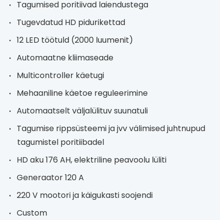
Tagumised poritiivad laiendustega
Tugevdatud HD pidurikettad
12 LED töötuld (2000 luumenit)
Automaatne kliimaseade
Multicontroller käetugi
Mehaaniline käetoe reguleerimine
Automaatselt väljalülituv suunatuli
Tagumise rippsüsteemi ja jvv välimised juhtnupud
tagumistel poritiibadel
HD aku 176 AH, elektriline peavoolu lüliti
Generaator 120 A
220 V mootori ja käigukasti soojendi
Custom