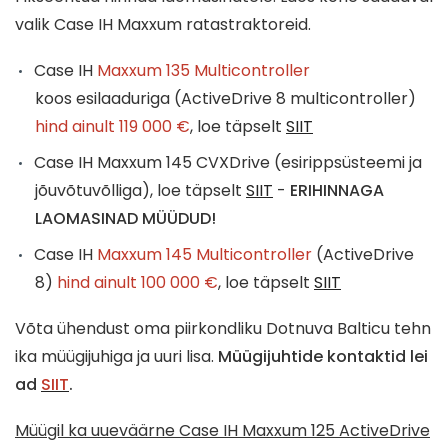
valik Case IH Maxxum ratastraktoreid.
Case IH
Maxxum 135 Multicontroller
koos esilaaduriga (ActiveDrive 8 multicontroller)
hind ainult 119 000 €
, loe täpselt
SIIT
Case IH Maxxum 145 CVXDrive (esirippsüsteemi ja
jõuvõtuvõlliga), loe täpselt
SIIT
-
ERIHINNAGA
LAOMASINAD MÜÜDUD!
Case IH
Maxxum 145 Multicontroller
(ActiveDrive
8)
hind ainult 100 000 €
, loe täpselt
SIIT
Võta ühendust oma piirkondliku Dotnuva Balticu tehn
ika müügijuhiga ja uuri lisa.
Müügijuhtide kontaktid lei
ad
SIIT
.
Müügil ka uueväärne Case IH Maxxum 125 ActiveDrive