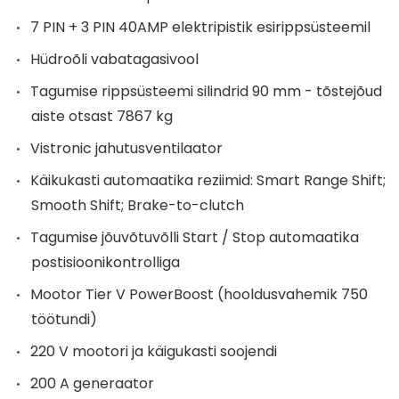
7 PIN + 3 PIN 40AMP elektripistik esirippsüsteemil
Hüdroõli vabatagasivool
Tagumise rippsüsteemi silindrid 90 mm - tõstejõud
aiste otsast 7867 kg
Vistronic jahutusventilaator
Käikukasti automaatika reziimid: Smart Range Shift;
Smooth Shift; Brake-to-clutch
Tagumise jõuvõtuvõlli Start / Stop automaatika
postisioonikontrolliga
Mootor Tier V PowerBoost (hooldusvahemik 750
töötundi)
220 V mootori ja käigukasti soojendi
200 A generaator