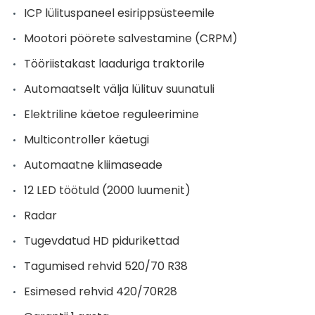
ICP lülituspaneel esirippsüsteemile
Mootori pöörete salvestamine (CRPM)
Tööriistakast laaduriga traktorile
Automaatselt välja lülituv suunatuli
Elektriline käetoe reguleerimine
Multicontroller käetugi
Automaatne kliimaseade
12 LED töötuld (2000 luumenit)
Radar
Tugevdatud HD pidurikettad
Tagumised rehvid 520/70 R38
Esimesed rehvid 420/70R28