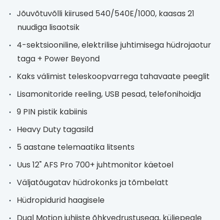
Jõuvõtuvõlli kiirused 540/540E/1000, kaasas 21
nuudiga lisaotsik
4-sektsiooniline, elektrilise juhtimisega hüdrojaotur
taga + Power Beyond
Kaks välimist teleskoopvarrega tahavaate peeglit
Lisamonitoride reeling, USB pesad, telefonihoidja
9 PIN pistik kabiinis
Heavy Duty tagasild
5 aastane telemaatika litsents
Uus 12" AFS Pro 700+ juhtmonitor käetoel
Väljatõugatav hüdrokonks ja tõmbelatt
Hüdropidurid haagisele
Dual Motion juhiiste õhkvedrustusega, küljepeale