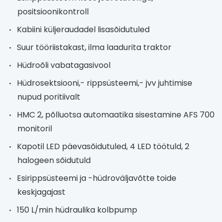
positsioonikontroll
Kabiini küljeraudadel lisasõidutuled
Suur tööriistakast, ilma laadurita traktor
Hüdroõli vabatagasivool
Hüdrosektsiooni,- rippsüsteemi,- jvv juhtimise
nupud poritiivalt
HMC 2, põlluotsa automaatika sisestamine AFS 700
monitoril
Kapotil LED päevasõidutuled, 4 LED töötuld, 2
halogeen sõidutuld
Esirippsüsteemi ja -hüdroväljavõtte toide
keskjagajast
150 L/min hüdraulika kolbpump