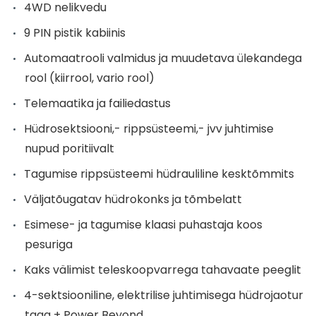
4WD nelikvedu
9 PIN pistik kabiinis
Automaatrooli valmidus ja muudetava ülekandega
rool (kiirrool, vario rool)
Telemaatika ja failiedastus
Hüdrosektsiooni,- rippsüsteemi,- jvv juhtimise
nupud poritiivalt
Tagumise rippsüsteemi hüdrauliline kesktõmmits
Väljatõugatav hüdrokonks ja tõmbelatt
Esimese- ja tagumise klaasi puhastaja koos
pesuriga
Kaks välimist teleskoopvarrega tahavaate peeglit
4-sektsiooniline, elektrilise juhtimisega hüdrojaotur
taga + Power Beyond