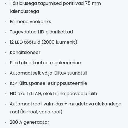
Täislaiusega tagumised poritiivad 75 mm
laiendustega
Esimene veokonks
Tugevdatud HD pidurikettad
12 LED töötuld (2000 luumenit)
Konditsioneer
Elektriline käetoe reguleerimine
Automaatselt välja lülituv suunatuli
ICP lülituspaneel esirippsüsteemile
HD aku 176 AH, elektriline peavoolu lüliti
Automaatrooli valmidus + muudetava ülekandega
rool (kiirrool, vario rool)
200 A generaator