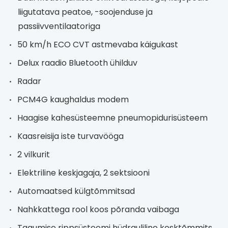
liigutatava peatoe, -soojenduse ja
passiivventilaatoriga
50 km/h ECO CVT astmevaba käigukast
Delux raadio Bluetooth ühilduv
Radar
PCM4G kaughaldus modem
Haagise kahesüsteemne pneumopidurisüsteem
Kaasreisija iste turvavööga
2 vilkurit
Elektriline keskjagaja, 2 sektsiooni
Automaatsed külgtõmmitsad
Nahkkattega rool koos põranda vaibaga
Tagumise rippsüsteemi hüdrauliline kesktõmmits