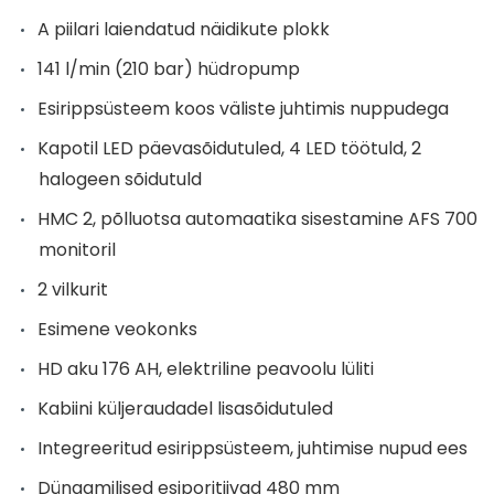
A piilari laiendatud näidikute plokk
141 l/min (210 bar) hüdropump
Esirippsüsteem koos väliste juhtimis nuppudega
Kapotil LED päevasõidutuled, 4 LED töötuld, 2
halogeen sõidutuld
HMC 2, põlluotsa automaatika sisestamine AFS 700
monitoril
2 vilkurit
Esimene veokonks
HD aku 176 AH, elektriline peavoolu lüliti
Kabiini küljeraudadel lisasõidutuled
Integreeritud esirippsüsteem, juhtimise nupud ees
Dünaamilised esiporitiivad 480 mm