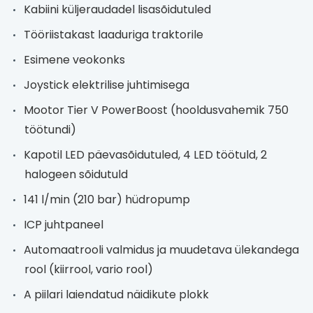
Kabiini küljeraudadel lisasõidutuled
Tööriistakast laaduriga traktorile
Esimene veokonks
Joystick elektrilise juhtimisega
Mootor Tier V PowerBoost (hooldusvahemik 750
töötundi)
Kapotil LED päevasõidutuled, 4 LED töötuld, 2
halogeen sõidutuld
141 l/min (210 bar) hüdropump
ICP juhtpaneel
Automaatrooli valmidus ja muudetava ülekandega
rool (kiirrool, vario rool)
A piilari laiendatud näidikute plokk