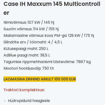
Case IH Maxxum 145 Multicontroll
er
Nimivõimsus: 107 kW / 145 hj
Suurim võimsus: 114 kW / 155 hj
Maksimaalne võimsus koos PM-ga: 129 kW / 175 hj
Silindrite arv / töömaht: 4 / 4,5 L
Kütusepaagi maht: 250 L
AdBlue paagi maht: 39,5 L
Tagumise rippmehhanismi tõstevõime: 7867 kg
Mootori hooldusvälp 750 th
LAOMASINA ERIHIND AINULT 100 000 EUR
Traktori komplektsus:
Hüdropidurid haagisele