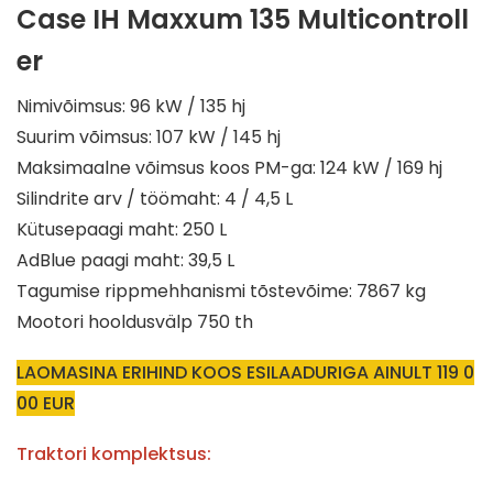
Case IH Maxxum 135 Multicontroll
er
Nimivõimsus: 96 kW / 135 hj
Suurim võimsus: 107 kW / 145 hj
Maksimaalne võimsus koos PM-ga: 124 kW / 169 hj
Silindrite arv / töömaht: 4 / 4,5 L
Kütusepaagi maht: 250 L
AdBlue paagi maht: 39,5 L
Tagumise rippmehhanismi tõstevõime: 7867 kg
Mootori hooldusvälp 750 th
LAOMASINA ERIHIND KOOS ESILAADURIGA AINULT 119 0
00 EUR
Traktori komplektsus: