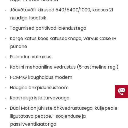
Jõuvõtuvõlli kiirused 540/540E/1000, kaasas 21
nuudiga lisaotsik
Tagumised poritiivad laiendustega
Kõrge katus koos katuseaknaga, värvus Case IH
punane
Esilaaduri valmidus
Kabiini mehaaniline vedrustus (5-astmeline reg.)
PCM4G kaughaldus modem
Haagise õhkpidurisüsteem
Kaasreisija iste turvavööga
Dual Motion juhiiste õhkvedrustusega, küljepeale
liigutatava peatoe, -soojenduse ja
passiivventilaatoriga