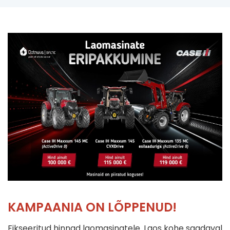
KAMPAANIA ON LÕPPENUD!
Fikseeritud hinnad laomasinatele. Laos kohe saadaval