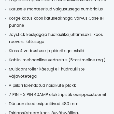
Katusele monteeritud valgustusega numbrialus
Kõrge katus koos katuseaknaga, värvus Case IH
punane
Joystick keskjagaja hüdraulika juhtimiseks, koos
reevers lülitusega
Klass 4 vedrustuse ja piduritega esisild
Kabiini mehaaniline vedrustus (5-astmeline reg.)
Multicontroller käetugi el-hüdrauliliste
väljavõtetega
A piilari laiendatud näidikute plokk
7 PIN + 3 PIN 40AMP elektripistik esirippsüsteemil
Dünaamilised esiporitiivad 480 mm
Esirippsüsteem koos jõuvõtuvõlliga,