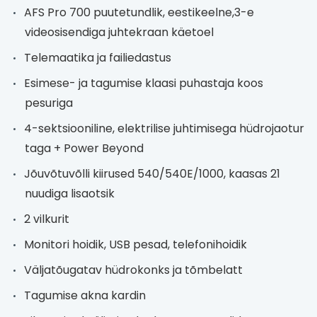
AFS Pro 700 puutetundlik, eestikeelne,3-e
videosisendiga juhtekraan käetoel
Telemaatika ja failiedastus
Esimese- ja tagumise klaasi puhastaja koos
pesuriga
4-sektsiooniline, elektrilise juhtimisega hüdrojaotur
taga + Power Beyond
Jõuvõtuvõlli kiirused 540/540E/1000, kaasas 21
nuudiga lisaotsik
2 vilkurit
Monitori hoidik, USB pesad, telefonihoidik
Väljatõugatav hüdrokonks ja tõmbelatt
Tagumise akna kardin