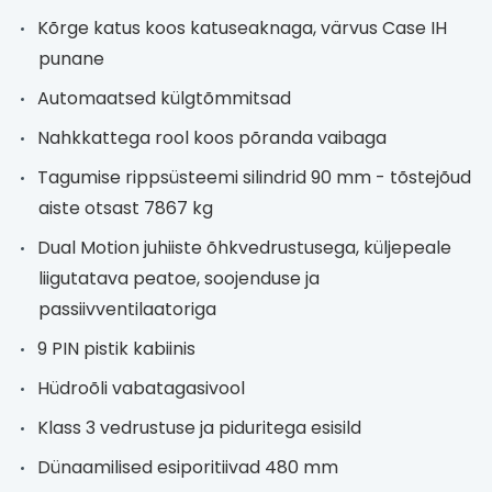
Kõrge katus koos katuseaknaga, värvus Case IH
punane
Automaatsed külgtõmmitsad
Nahkkattega rool koos põranda vaibaga
Tagumise rippsüsteemi silindrid 90 mm - tõstejõud
aiste otsast 7867 kg
Dual Motion juhiiste õhkvedrustusega, küljepeale
liigutatava peatoe, soojenduse ja
passiivventilaatoriga
9 PIN pistik kabiinis
Hüdroõli vabatagasivool
Klass 3 vedrustuse ja piduritega esisild
Dünaamilised esiporitiivad 480 mm