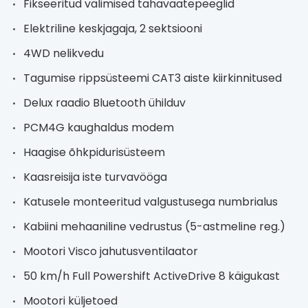
Fikseeritud välimised tahavaatepeeglid
Elektriline keskjagaja, 2 sektsiooni
4WD nelikvedu
Tagumise rippsüsteemi CAT3 aiste kiirkinnitused
Delux raadio Bluetooth ühilduv
PCM4G kaughaldus modem
Haagise õhkpidurisüsteem
Kaasreisija iste turvavööga
Katusele monteeritud valgustusega numbrialus
Kabiini mehaaniline vedrustus (5-astmeline reg.)
Mootori Visco jahutusventilaator
50 km/h Full Powershift ActiveDrive 8 käigukast
Mootori küljetoed