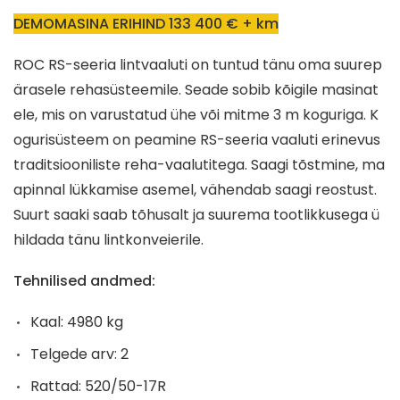
DEMOMASINA ERIHIND 133 400 € + km
ROC RS-seeria lintvaaluti on tuntud tänu oma suurep
ärasele rehasüsteemile. Seade sobib kõigile masinat
ele, mis on varustatud ühe või mitme 3 m koguriga. K
ogurisüsteem on peamine RS-seeria vaaluti erinevus
traditsiooniliste reha-vaalutitega. Saagi tõstmine, ma
apinnal lükkamise asemel, vähendab saagi reostust.
Suurt saaki saab tõhusalt ja suurema tootlikkusega ü
hildada tänu lintkonveierile.
Tehnilised andmed:
Kaal: 4980 kg
Telgede arv: 2
Rattad: 520/50-17R