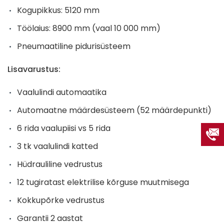
Kogupikkus: 5120 mm
Töölaius: 8900 mm (vaal 10 000 mm)
Pneumaatiline pidurisüsteem
Lisavarustus:
Vaalulindi automaatika
Automaatne määrdesüsteem (52 määrdepunkti)
6 rida vaalupiisi vs 5 rida
3 tk vaalulindi katted
Hüdrauliline vedrustus
12 tugiratast elektrilise kõrguse muutmisega
Kokkupõrke vedrustus
Garantii 2 aastat