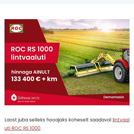
Laost juba selleks hooajaks koheselt saadaval
lintvaal
uti ROC RS 1000
.