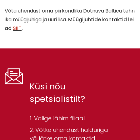
Võta ühendust oma piirkondliku Dotnuva Balticu tehn
ika müügijuhiga ja uuri lisa.
Müügijuhtide kontaktid lei
ad
SIIT
.
Küsi nõu
spetsialistilt?
Valige lähim filiaal.
Võtke ühendust halduriga
või jätke oma kontaktid.