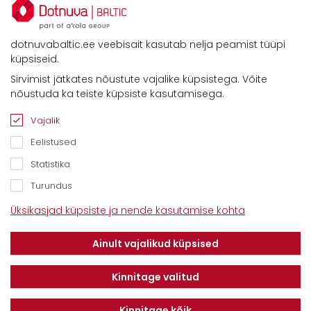
dotnuvabaltic.ee veebisait kasutab nelja peamist tüüpi
küpsiseid.
Sirvimist jätkates nõustute vajalike küpsistega. Võite
Kontaktid
nõustuda ka teiste küpsiste kasutamisega.
Savimäe 7, Vahi 60534, Tartu vald
Tel. 6612800
Vajalik
E-mail:
info@dotnuvabaltic.ee
Eelistused
Statistika
Turundus
Üksikasjad küpsiste ja nende kasutamise kohta
Klientidele
Meist
Teenindus
Ainult vajalikud küpsised
Kontaktid
Finantseerimine
Karjäär
Privaatsuseeskiri
Kinnitage valitud
Kinnitage kõik