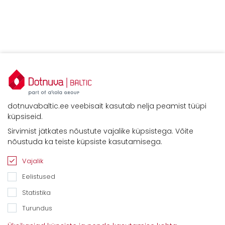
dotnuvabaltic.ee veebisait kasutab nelja peamist tüüpi
küpsiseid.
Sirvimist jätkates nõustute vajalike küpsistega. Võite
nõustuda ka teiste küpsiste kasutamisega.
Vajalik
Eelistused
Statistika
Turundus
Kontaktid