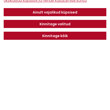
Üksikasjad küpsiste ja nende kasutamise kohta
Savimäe 7, Vahi 60534, Tartu vald
Tel. 6612800
Ainult vajalikud küpsised
E-mail:
info@dotnuvabaltic.ee
Kinnitage valitud
Kinnitage kõik
Klientidele
Meist
Teenindus
Kontaktid
Finantseerimine
Karjäär
Privaatsuseeskiri
Liitu uudiskirjaga
LIITU
Nõustun
Privaatsuseeskirjaga