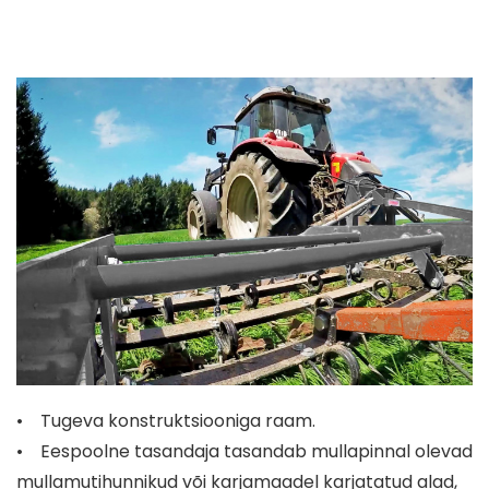
• Tugeva konstruktsiooniga raam.
• Eespoolne tasandaja tasandab mullapinnal olevad
mullamutihunnikud või karjamaadel karjatatud alad,