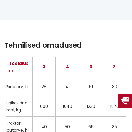
Tehnilised omadused
Töölaius,
3
4
6
8
m
Piide arv, tk
28
41
61
80
Ligikaudne
600
1040
1230
1570
kaal, kg
Traktori
40
50
65
85
jõutarve, hj