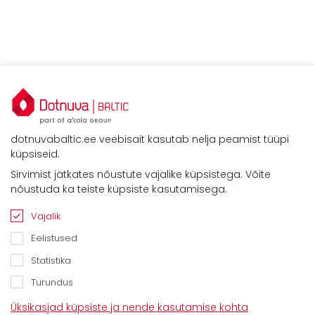
dotnuvabaltic.ee veebisait kasutab nelja peamist tüüpi
küpsiseid.
Sirvimist jätkates nõustute vajalike küpsistega. Võite
Kontaktid
nõustuda ka teiste küpsiste kasutamisega.
Savimäe 7, Vahi 60534, Tartu vald
Tel. 6612800
Vajalik
E-mail:
info@dotnuvabaltic.ee
Eelistused
Statistika
Turundus
Üksikasjad küpsiste ja nende kasutamise kohta
Klientidele