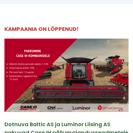
KAMPAANIA ON LÕPPENUD!
Dotnuva Baltic AS ja Luminor Liising AS
pakuvad Case IH põllumajandusseadmetele