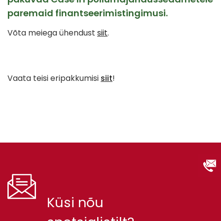
paremaid finantseerimistingimusi.
Võta meiega ühendust
siit
.
Vaata teisi eripakkumisi
siit
!
Küsi nõu