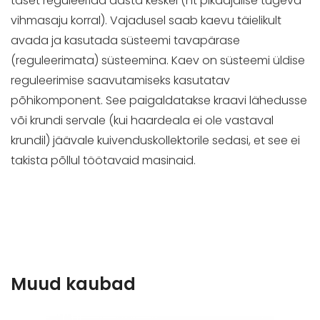
taset reguleerida aasta keskel (nt pikaajalise tugeva
vihmasaju korral). Vajadusel saab kaevu täielikult
avada ja kasutada süsteemi tavapärase
(reguleerimata) süsteemina. Kaev on süsteemi üldise
reguleerimise saavutamiseks kasutatav
põhikomponent. See paigaldatakse kraavi lähedusse
või krundi servale (kui haardeala ei ole vastaval
krundil) jäävale kuivenduskollektorile sedasi, et see ei
takista põllul töötavaid masinaid.
Muud kaubad