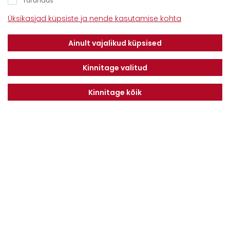
Turundus
Kontaktid
Üksikasjad küpsiste ja nende kasutamise kohta
Savimäe 7, Vahi 60534, Tartu vald
Tel. 6612800
Ainult vajalikud küpsised
E-mail:
info@dotnuvabaltic.ee
Kinnitage valitud
Kinnitage kõik
Klientidele
Meist
Teenindus
Kontaktid
Finantseerimine
Karjäär
Privaatsuseeskiri
Liitu uudiskirjaga
LIITU