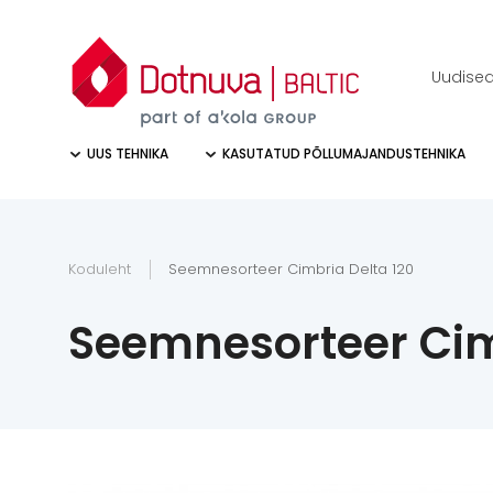
Uudise
UUS TEHNIKA
KASUTATUD PÕLLUMAJANDUSTEHNIKA
Koduleht
Seemnesorteer Cimbria Delta 120
Seemnesorteer Cim