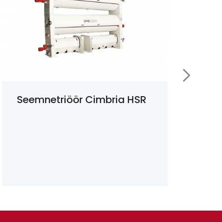
Seemnetriöör Cimbria HSR
S
De