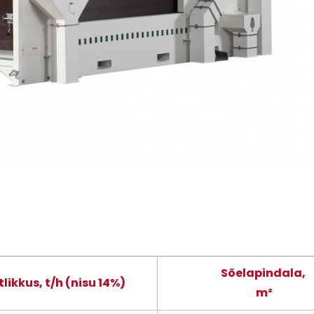
Sõelapindala,
likkus, t/h (nisu 14%)
m²