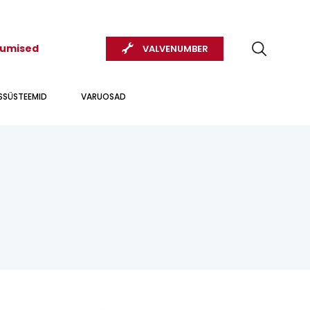
kumised
VALVENUMBER
USSÜSTEEMID
VARUOSAD