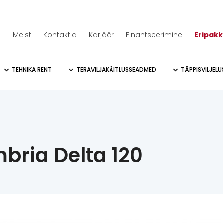
d
Meist
Kontaktid
Karjäär
Finantseerimine
Eripak
TEHNIKA RENT
TERAVILJAKÄITLUSSEADMED
TÄPPISVILJEL
bria Delta 120