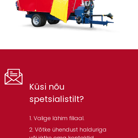
Küsi nõu
spetsialistilt?
Valige lähim filiaal.
Võtke ühendust halduriga
või jätke oma kontaktid.