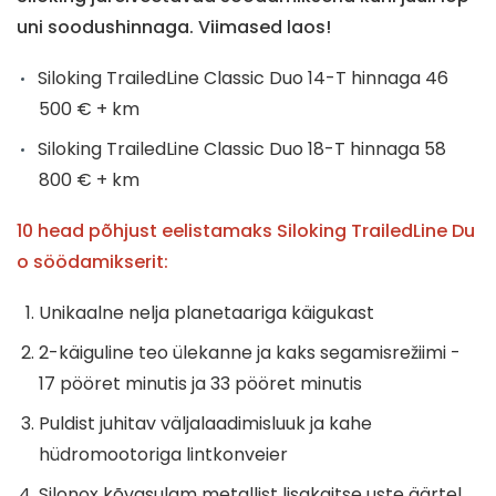
uni soodushinnaga. Viimased laos!
Siloking TrailedLine Classic Duo 14-T hinnaga 46
500 € + km
Siloking TrailedLine Classic Duo 18-T hinnaga 58
800 € + km
10 head põhjust eelistamaks Siloking TrailedLine Du
o söödamikserit:
Unikaalne nelja planetaariga käigukast
2-käiguline teo ülekanne ja kaks segamisrežiimi -
17 pööret minutis ja 33 pööret minutis
Puldist juhitav väljalaadimisluuk ja kahe
hüdromootoriga lintkonveier
Silonox kõvasulam metallist lisakaitse uste äärtel