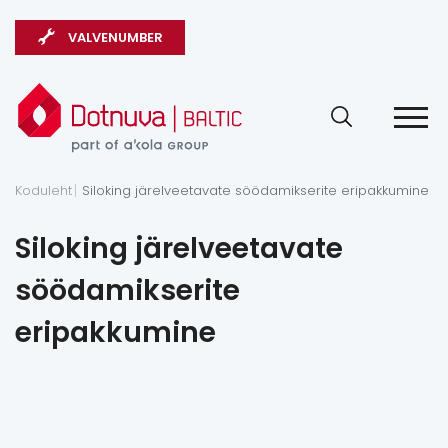
VALVENUMBER
Koduleht
Siloking järelveetavate söödamikserite eripakkumine
Siloking järelveetavate
söödamikserite
eripakkumine