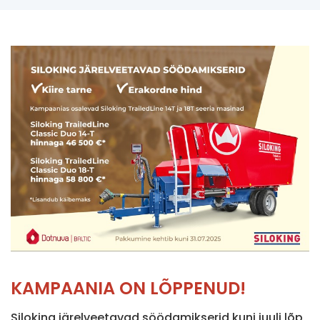
KAMPAANIA ON LÕPPENUD!
Siloking järelveetavad söödamikserid kuni juuli lõp