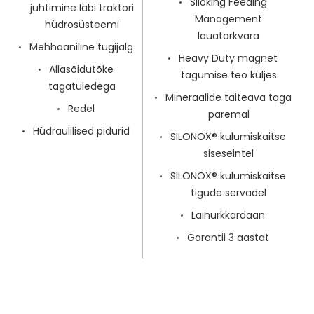
Siloking Feeding
juhtimine läbi traktori
Management
hüdrosüsteemi
lauatarkvara
Mehhaaniline tugijalg
Heavy Duty magnet
Allasõidutõke
tagumise teo küljes
tagatuledega
Mineraalide täiteava taga
Redel
paremal
Hüdraulilised pidurid
SILONOX® kulumiskaitse
siseseintel
SILONOX® kulumiskaitse
tigude servadel
Lainurkkardaan
Garantii 3 aastat