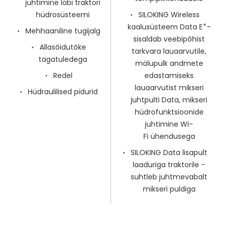
juhtimine läbi traktori
hüdrosüsteemi
SILOKING Wireless
kaalusüsteem Data E ⃰ -
Mehhaaniline tugijalg
sisaldab veebipõhist
Allasõidutõke
tarkvara lauaarvutile,
tagatuledega
mälupulk andmete
Redel
edastamiseks
lauaarvutist mikseri
Hüdraulilised pidurid
juhtpulti Data, mikseri
hüdrofunktsioonide
juhtimine Wi-
Fi ühendusega
SILOKING Data lisapult
laaduriga traktorile -
suhtleb juhtmevabalt
mikseri puldiga