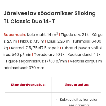
Järelveetav söödamikser Siloking
TL Classic Duo 14-T
3
Baasmasin:
Kolu maht: 14 m
I
Tigude arv: 2 tk
I
Kõrgu
s: 2,5 m
I
Pikkus: 7,15 m
I
Laius: 2,26 m
I
Tühimass: 6400
kg
I
Rattad: 215/75R17.5 topelt
I
Lubatud jõuvõtuvõlli ki
irus: 540 p/min
I
Terade arv: 10 tk
I
Kaaluandurid: 4 tk
I
Tigude segamiskiirus: 17/33 p/min
I
Veotiisli kõrgus m
adalasetusel: 370 mm
Standardvarustus:
Lisavarustus:
Kokkuvolditav konveier
ees paremal