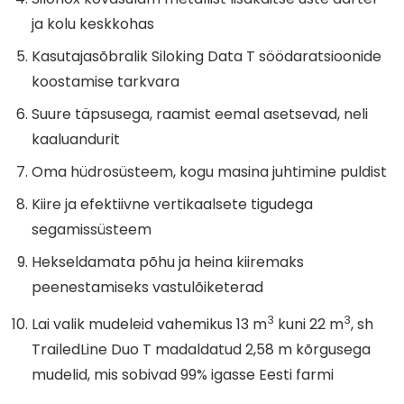
ja kolu keskkohas
Kasutajasõbralik Siloking Data T söödaratsioonide
koostamise tarkvara
Suure täpsusega, raamist eemal asetsevad, neli
kaaluandurit
Oma hüdrosüsteem, kogu masina juhtimine puldist
Kiire ja efektiivne vertikaalsete tigudega
segamissüsteem
Hekseldamata põhu ja heina kiiremaks
peenestamiseks vastulõiketerad
3
3
Lai valik mudeleid vahemikus 13 m
kuni 22 m
, sh
TrailedLine Duo T madaldatud 2,58 m kõrgusega
mudelid, mis sobivad 99% igasse Eesti farmi