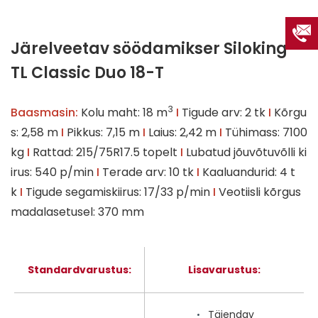
Järelveetav söödamikser Siloking
TL Classic Duo 18-T
3
Baasmasin:
Kolu maht: 18 m
I
Tigude arv: 2 tk
I
Kõrgu
s: 2,58 m
I
Pikkus: 7,15 m
I
Laius: 2,42 m
I
Tühimass: 7100
kg
I
Rattad: 215/75R17.5 topelt
I
Lubatud jõuvõtuvõlli ki
irus: 540 p/min
I
Terade arv: 10 tk
I
Kaaluandurid: 4 t
k
I
Tigude segamiskiirus: 17/33 p/min
I
Veotiisli kõrgus
madalasetusel: 370 mm
Standardvarustus:
Lisavarustus:
Täiendav