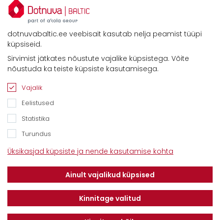
dotnuvabaltic.ee veebisait kasutab nelja peamist tüüpi
küpsiseid.
Sirvimist jätkates nõustute vajalike küpsistega. Võite
Kontaktid
nõustuda ka teiste küpsiste kasutamisega.
Savimäe 7, Vahi 60534, Tartu vald
Tel. 6612800
Vajalik
E-mail:
info@dotnuvabaltic.ee
Eelistused
Statistika
Turundus
Üksikasjad küpsiste ja nende kasutamise kohta
Klientidele
Meist
Teenindus
Ainult vajalikud küpsised
Kontaktid
Finantseerimine
Karjäär
Privaatsuseeskiri
Kinnitage valitud