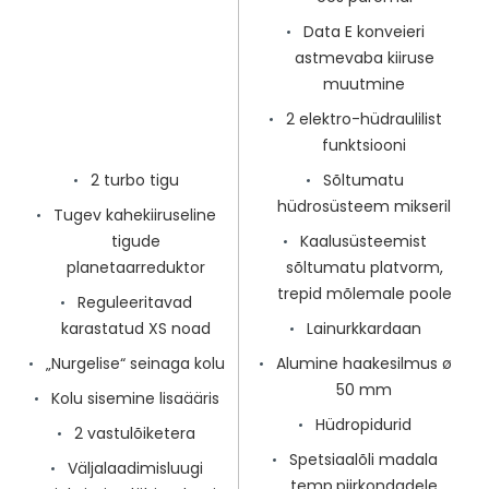
Data E konveieri
astmevaba kiiruse
muutmine
2 elektro-hüdraulilist
funktsiooni
2 turbo tigu
Sõltumatu
hüdrosüsteem mikseril
Tugev kahekiiruseline
tigude
Kaalusüsteemist
planetaarreduktor
sõltumatu platvorm,
trepid mõlemale poole
Reguleeritavad
karastatud XS noad
Lainurkkardaan
„Nurgelise“ seinaga kolu
Alumine haakesilmus ø
50 mm
Kolu sisemine lisaääris
Hüdropidurid
2 vastulõiketera
Spetsiaalõli madala
Väljalaadimisluugi
temp.piirkondadele