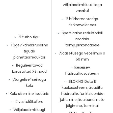
väljalaadimisluuk taga
vasakul
2 hüdromootoriga
ristkonveier ees
Spetsiaalne reduktoriõli
2 turbo tigu
madala
Tugev kahekiiruseline
temp.piirkondadele
tigude
Alaasetusega veosilmus ø
planetaarreduktor
50 mm
Reguleeritavad
Iseseisev
karastatud XS noad
hüdraulikasüsteem
„Nurgelise“ seinaga
SILOKING Data E
kolu
kaalusüsteem, traadita
Kolu sisemine lisaääris
hüdraulikafunktsioonide
juhtimine, kaaluandmete
2 vastulõiketera
jälgimine, terminal
Väljalaadimisluugi