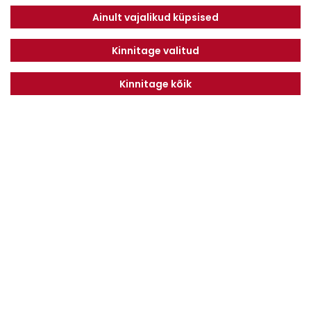
Savimäe 7, Vahi 60534, Tartu vald
Tel. 6612800
Ainult vajalikud küpsised
E-mail:
info@dotnuvabaltic.ee
Kinnitage valitud
Kinnitage kõik
Klientidele
Meist
Teenindus
Kontaktid
Finantseerimine
Karjäär
Privaatsuseeskiri
Liitu uudiskirjaga
LIITU
Nõustun
Privaatsuseeskirjaga