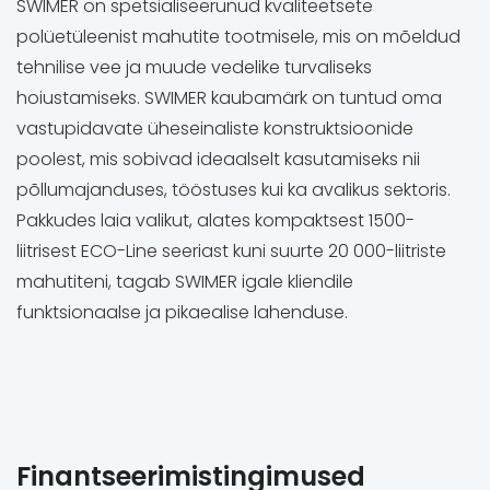
SWIMER on spetsialiseerunud kvaliteetsete
polüetüleenist mahutite tootmisele, mis on mõeldud
tehnilise vee ja muude vedelike turvaliseks
hoiustamiseks. SWIMER kaubamärk on tuntud oma
vastupidavate üheseinaliste konstruktsioonide
poolest, mis sobivad ideaalselt kasutamiseks nii
põllumajanduses, tööstuses kui ka avalikus sektoris.
Pakkudes laia valikut, alates kompaktsest 1500-
liitrisest ECO-Line seeriast kuni suurte 20 000-liitriste
mahutiteni, tagab SWIMER igale kliendile
funktsionaalse ja pikaealise lahenduse.
Finantseerimistingimused