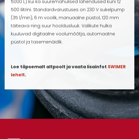
5000 L) kui ka suuremahulised lahendused kuni 12
500 liitrini. Standardvarustuses on 230 V sukelpump
(35 l/min), 6 m voolik, manuaalne püstol, 120 mm
täiteava ning suur hooldusluuk. Valikute hulka
kuuluvad digitaalne voolumõõtja, automaatne
püstol ja tasemenäidik.
Loe täpsemalt altpoolt ja vaata lisainfot
SWIMER
lehelt
.