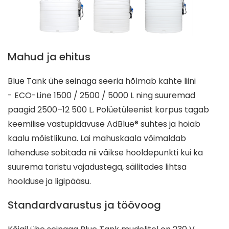
Mahud ja ehitus
Blue Tank ühe seinaga seeria hõlmab kahte liini
- ECO-Line 1500 / 2500 / 5000 L ning suuremad
paagid 2500–12 500 L. Polüetüleenist korpus tagab
keemilise vastupidavuse AdBlue® suhtes ja hoiab
kaalu mõistlikuna. Lai mahuskaala võimaldab
lahenduse sobitada nii väikse hooldepunk­ti kui ka
suurema taristu vajadustega, säilitades lihtsa
hoolduse ja ligipääsu.
Standardvarustus ja töövoog