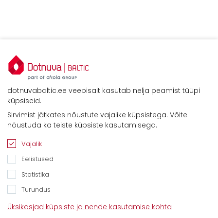
dotnuvabaltic.ee veebisait kasutab nelja peamist tüüpi
küpsiseid.
Sirvimist jätkates nõustute vajalike küpsistega. Võite
nõustuda ka teiste küpsiste kasutamisega.
Vajalik
Eelistused
Statistika
Turundus
Kontaktid
Üksikasjad küpsiste ja nende kasutamise kohta