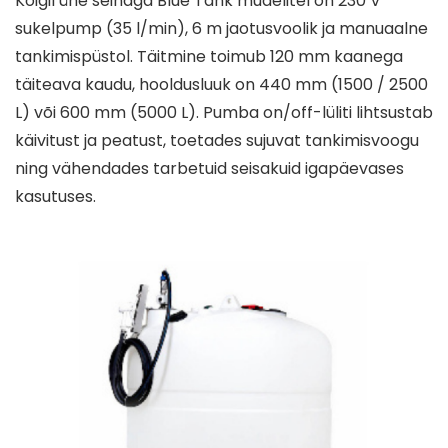
Kõigil ühe seinaga Blue Tank mudelitel on 230 V
sukelpump (35 l/min), 6 m jaotusvoolik ja manuaalne
tankimispüstol. Täitmine toimub 120 mm kaanega
täiteava kaudu, hooldusluuk on 440 mm (1500 / 2500
L) või 600 mm (5000 L). Pumba on/off-lüliti lihtsustab
käivitust ja peatust, toetades sujuvat tankimisvoogu
ning vähendades tarbetuid seisakuid igapäevases
kasutuses.