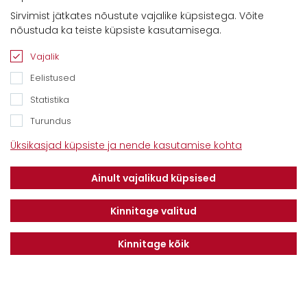
Sirvimist jätkates nõustute vajalike küpsistega. Võite
Kontaktid
nõustuda ka teiste küpsiste kasutamisega.
Savimäe 7, Vahi 60534, Tartu vald
Tel. 6612800
Vajalik
E-mail:
info@dotnuvabaltic.ee
Eelistused
Statistika
Turundus
Üksikasjad küpsiste ja nende kasutamise kohta
Klientidele
Meist
Teenindus
Ainult vajalikud küpsised
Kontaktid
Finantseerimine
Karjäär
Privaatsuseeskiri
Kinnitage valitud
Kinnitage kõik
Liitu uudiskirjaga
LIITU