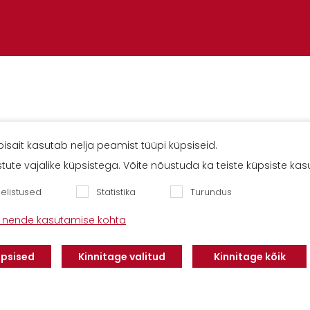
isait kasutab nelja peamist tüüpi küpsiseid.
Klientidele
ustute vajalike küpsistega. Võite nõustuda ka teiste küpsiste ka
Meist
Teenindus
d
Kontaktid
Finantseerimine
Eelistused
Statistika
Turundus
Karjäär
Privaatsuseeskiri
ja nende kasutamise kohta
vabaltic.ee
üpsised
Kinnitage valitud
Kinnitage kõik