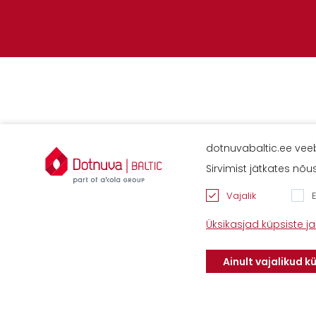
dotnuvabaltic.ee veeb
Kontaktid
Sirvimist jätkates nõ
Savimäe 7, Vahi
60534, Tartu val
Vajalik
Tel. 6612800
E-
Üksikasjad küpsiste 
mail:
info@dotnu
Ainult vajalikud k