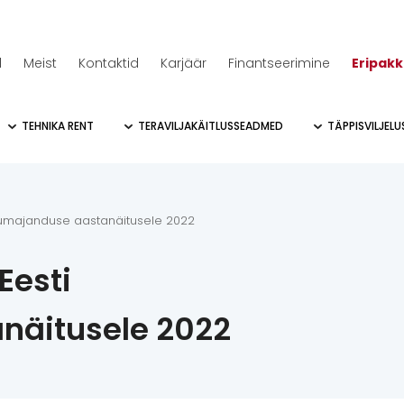
d
Meist
Kontaktid
Karjäär
Finantseerimine
Eripak
TEHNIKA RENT
TERAVILJAKÄITLUSSEADMED
TÄPPISVILJEL
llumajanduse aastanäitusele 2022
Eesti
näitusele 2022