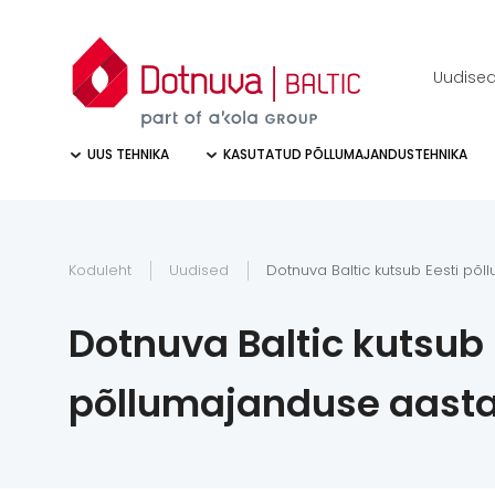
Uudise
UUS TEHNIKA
KASUTATUD PÕLLUMAJANDUSTEHNIKA
Koduleht
Uudised
Dotnuva Baltic kutsub Eesti põ
Dotnuva Baltic kutsub 
põllumajanduse aasta