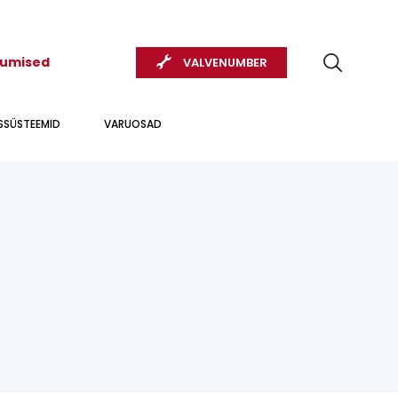
kumised
VALVENUMBER
USSÜSTEEMID
VARUOSAD