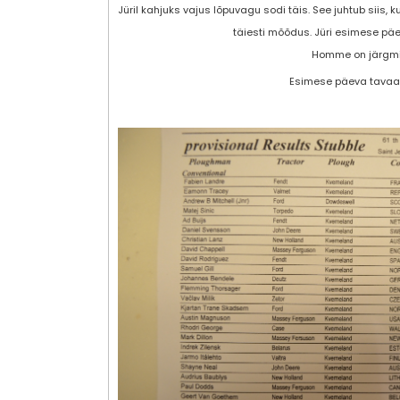
Jüril kahjuks vajus lõpuvagu sodi täis. See juhtub siis, k
täiesti mõõdus. Jüri esimese päe
Homme on järgmi
Esimese päeva tavaa