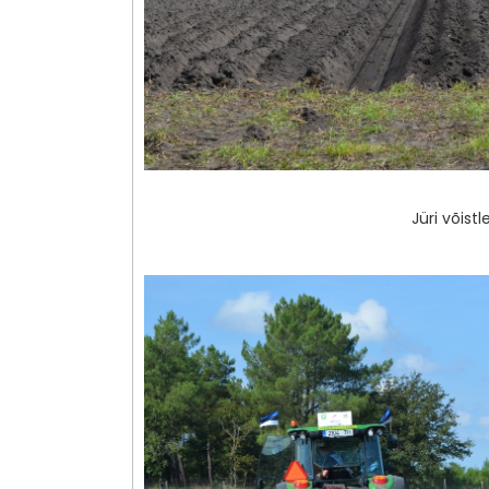
Jüri võist