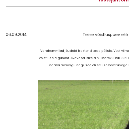
tootejuht Ur
06.09.2014
Teine võistluspäev ehk
Varahommikul jõudsid traktorid taas põllule. Veel vii
võistluse algusest. Avavaod läksid nii Indrekul kui Jüril 
naabri avavagu nägi, see oli sellise kõverusega b