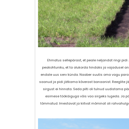
Ehmatus sellepärast, et peale neljandat ringi pid
peakohtuniku, et ta olukorda hindaks ja vajadusel an
endale uus serv künda. Naaber suutis oma vagu parasja
saanud ja pidi jätkama kõverast banaanist. Reeglite j
sirgust ei hinnata. Seda pilti oli tulnud uudistama pär
esimese töökäiguga võis vao sirgeks lugeda. Ja pä
tõmmatud. Imestavat ja kiitvat mõminat oli rahvahulgas