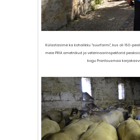
Külastasime ka kohalikku "suurfarmi", kus oli 150-pe
meie PRIA ametnikud ja veterinaarinspektorid peaksid
kogu Prantsusmaa karjakasva