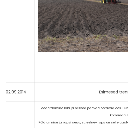
02.09.2014
Esimesed tre
Looderdamine läbi ja rasked päevad ootavad ees. Püha
kõrremaale 
Põld on nisu ja rapsi segu, st. eelnev raps on selle a