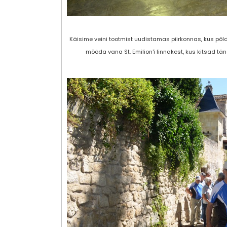
Käisime veini tootmist uudistamas piirkonnas, kus põ
mööda vana St. Emilion'i linnakest, kus kitsad tä