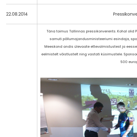
22.08.2014
Pressikonv
Täna toimus Tallinnas pressikonverents. Kohal olid 
samuti põllumajandusministeeriumi esindaja, spons
Meeskond andis ülevaate ettevalmistustest ja eesseis
eelmistelt võistlustelt ning vastati küsimustele. Spons
500 euro