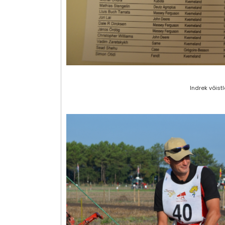
Indrek võis