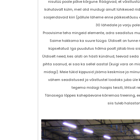
nisutüü poole põlve kõrgune. Räägivad, et võistlus
kohutavalt külm, meil olid muidugi ainult lühikesed 
soojendavaid kiiri (põllule läheme enne päikesetõusu e
30 lähedale ja varju pol
Proovisime teha mingeid elemente, adra seadistus mui
Saime hakkama ka suure tüüga. Üldiselt on tunne n
küpsetatud. Iga puudutus hõlma poolt jätab liiva siss
Üldiselt need, kes alati on hästi kündnud, teevad seda 
pihta saanud, ei saa ka sellel aastal (kuigi vara on m
midagi). Meie tükid kippusid jääma keskmise ja miinu
vähem seadistused ja võistlustel loodaks juba üle 
tegema midagi hoopis teisiti, lihtsat ret
Tänasega lõppes kahepäevane kõrremaa treening, ees
siis tuleb halasta