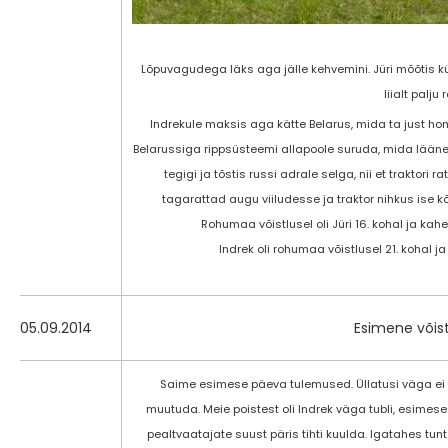
Lõpuvagudega läks aga jälle kehvemini. Jüri mõõtis kül
liialt palju 
Indrekule maksis aga kätte Belarus, mida ta just hom
Belarussiga rippsüsteemi allapoole suruda, mida lääne t
tegigi ja tõstis russi adrale selga, nii et traktori
tagarattad augu viiludesse ja traktor nihkus ise k
Rohumaa võistlusel oli Jüri 16. kohal ja kah
Indrek oli rohumaa võistlusel 21. kohal j
05.09.2014
Esimene võis
Saime esimese päeva tulemused. Üllatusi väga ei o
muutuda. Meie poistest oli Indrek väga tubli, esimese 
pealtvaatajate suust päris tihti kuulda. Igatahes tunt