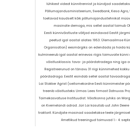
lühikest videot künnitrennist ja kündjad saadetaks
Põllumajandusministeerium, Swedbank, Kesa Agro, Sto
toetavad kaudselt kõik põllumajandustehnikat müüva
masinate demoga, mis sellel aastal toimub Olu
Eesti künnivõistluste võitjad esindavad Eestit järgm
peetud igal aastal alates 1953. Ülemaailmse Kü
Organisation) eesmärgiks on edendada ja hoida kü
kulmineerub igal aastal erinevas riigis toimuvate künn
võistlusklassis: tava- ja pöördatradega ning iga 
Registreerunud on tänavu 31 riigi künnimehed kokku
pöördadraga. Eestit esindab sellel aastal tavaadraga
Lai Stokker Agrist (seitsmekordne Eesti künnimeister 
treenib võistlusteks Urmas Lees firmast Dotnuvos Pro
Taimekasvatuse Instituudist. Võistkonna juhiks on Mar
on Kvernelandi adrad. Jüri Lai kasutab uut John Deere t
traktorit. Kündjate masinad saadetakse teele järgmisel 
Ametlikud treeningud toimuvad 1.- 4. septem