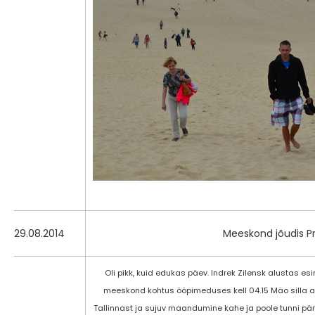
29.08.2014
Meeskond jõudis P
Oli pikk, kuid edukas päev. Indrek Zilensk alustas es
meeskond kohtus ööpimeduses kell 04.15 Mäo silla all
Tallinnast ja sujuv maandumine kahe ja poole tunni pär