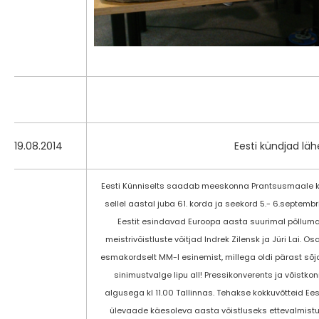
19.08.2014
Eesti kündjad lä
Eesti Künniselts saadab meeskonna Prantsusmaale kü
sellel aastal juba 61. korda ja seekord 5.- 6.septembri
Eestit esindavad Euroopa aasta suurimal põllumaj
meistrivõistluste võitjad Indrek Zilensk ja Jüri Lai.
esmakordselt MM-l esinemist, millega oldi pärast sõj
sinimustvalge lipu all! Pressikonverents ja võistk
algusega kl 11.00 Tallinnas. Tehakse kokkuvõtteid E
ülevaade käesoleva aasta võistluseks ettevalmist