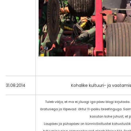
31.08.2014
Kohalike kultuuri- ja vaatam
Tuleb välja, et ma ei jõuagi iga päev blogi kirjuta
äratusega ja lõpevad õhtul 11-paiku breefinguga. Saim
kasutan kohe juhust, et p
Laupäev ja pühapäev on künnivõistlustel kohustusli