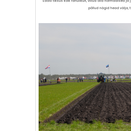
Edasi tiksus kõik rahulikult, viilud olid normaalsed ja
põllud nägid head välja, 