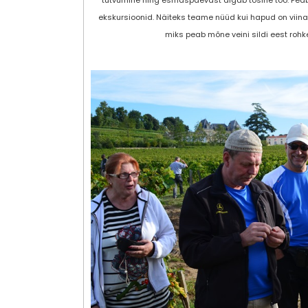
tutvumine ning esmaspäevast algab tõsine töö. Peab
ekskursioonid. Näiteks teame nüüd kui hapud on viin
miks peab mõne veini sildi eest roh