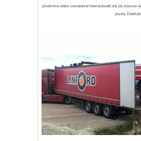
jõudmine oleks vanakesel tõenäoliselt üle jõu käinud. A
jõuda. Ööbitaks