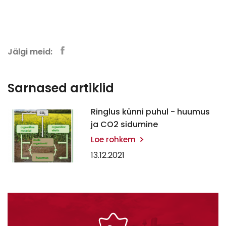
Jälgi meid:
Sarnased artiklid
Ringlus künni puhul - huumus
ja CO2 sidumine
Loe rohkem
13.12.2021