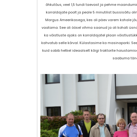
õhkutõus, veel 1,5 tundi taevast ja pehme maandumi
korraldajate poolt ja peale 5 minutilist bussisõitu 
Margus Ameerikasega, kes oli päev varem kohale jõudn
vaatama. See oli öösel vihma saanud ja oli kohati üsna
ka võistluste ajaks on korraldajatel plaan võistlustükk
kahvatub selle kõrval. Külastasime ka masinaparki. Se
kuid sobib hetkel ideaalselt kõigi traktorite hoiustamise
saabuma täna