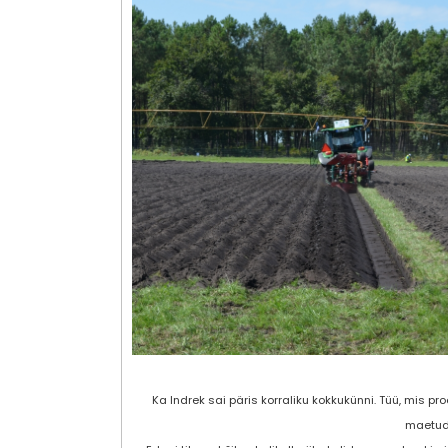
Ka Indrek sai päris korraliku kokkukünni. Tüü, mis proo
maetud