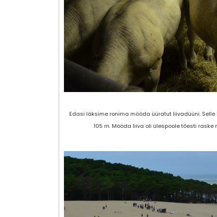
Edasi läksime ronima mööda üüratut liivadüüni. Selle
105 m. Mööda liiva oli ülespoole tõesti rask