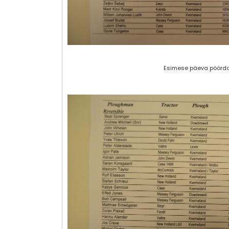
Esimese päeva pöörda