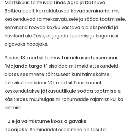
Märtsikuus toimuvad
Linas Agro
ja
Dotnuva
Balticu
poolt korraldatavad
kevadseminarid
, mis
keskenduvad taimekasvatusele ja sööda tootmisele.
Seminarid toovad kokku vastava ala eksperdid ja
huvilised üle Eesti, et jagada teadmisi ja kogemusi
algavaks hooajaks.
Paides 13. märtsil toimuv
taimekasvatusseminar
"Majanda targalt"
sisaldab mitmeid ettekandeid
alates seemnete tähtsusest kuni taimekaitse
tulevikutrendideni. 20. märtsil Toosikannul
keskendutakse
jätkusuutlikule sööda tootmisele
,
käsitledes muuhulgas nii rohumaade rajamist kui ka
niitmist.
Tule ja valmistume koos algavaks
hooajaks!
Seminaridel osalemine on tasuta.