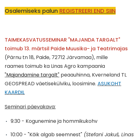
Osalemiseks palun
REGISTREERI END SIIN
TAIMEKASVATUSSEMINAR "MAJANDA TARGALT"
toimub 13. märtsil Paide Muusika- ja Teatrimajas
(Pärnu tn 18, Paide, 72712 Järvamaa), mille
raames toimub ka Linas Agro kampaania
"Majandamine targalt"
peaauhinna, Kverneland TL
GEOSPREAD väetisekülviku, loosimine.
ASUKOHT
KAARDIL
Seminari päevakava:
9:30 - Kogunemine ja hommikukohv
10:00 - "Kõik algab seemnest"
(Stefani Jakuš, Linas