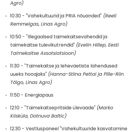
Agro)
10:30 - "Vahekultuurid ja PRIA nõuanded"
(Reeli
Remmelgas, Linas Agro)
10:50 - "Illegaalsed taimekaitsevahendid ja
taimekaitse tulevikutrendid"
(Evelin Hillep, Eesti
Taimekaitse Assotsiatsioon)
11:30 - "Taimekaitse ja leheväetiste lahendused
uueks hooajaks"
(Hanna-Stiina Pettai ja Pille-Riin
Tõlgo, Linas Agro)
11:50 - Energiapaus
12:10 - "Taimekaitsepritside ülevaade"
(Marko
Kiisküla, Dotnuva Baltic)
12:30 - Vestluspaneel "Vahekultuuride kasvatamine