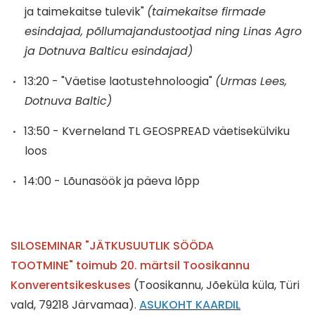
ja taimekaitse tulevik"
(taimekaitse firmade
esindajad, põllumajandustootjad ning Linas Agro
ja Dotnuva Balticu esindajad)
13:20 - "Väetise laotustehnoloogia"
(Urmas Lees,
Dotnuva Baltic)
13:50 - Kverneland TL GEOSPREAD väetisekülviku
loos
14:00 - Lõunasöök ja päeva lõpp
SILOSEMINAR "JÄTKUSUUTLIK SÖÖDA
TOOTMINE" toimub 20. märtsil Toosikannu
Konverentsikeskuses
(Toosikannu, Jõeküla küla, Türi
vald, 79218 Järvamaa).
ASUKOHT KAARDIL