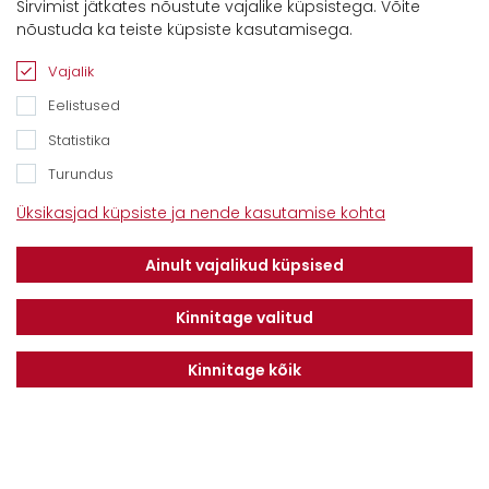
Sirvimist jätkates nõustute vajalike küpsistega. Võite
nõustuda ka teiste küpsiste kasutamisega.
Vajalik
Eelistused
Statistika
Turundus
Kontaktid
Üksikasjad küpsiste ja nende kasutamise kohta
Savimäe 7, Vahi 60534, Tartu vald
Tel. 6612800
Ainult vajalikud küpsised
E-mail:
info@dotnuvabaltic.ee
Kinnitage valitud
Kinnitage kõik
Klientidele
Meist
Teenindus
Kontaktid
Finantseerimine