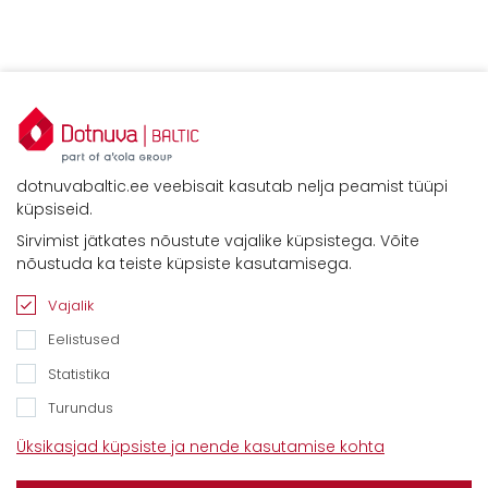
dotnuvabaltic.ee veebisait kasutab nelja peamist tüüpi
küpsiseid.
Sirvimist jätkates nõustute vajalike küpsistega. Võite
nõustuda ka teiste küpsiste kasutamisega.
Vajalik
Eelistused
Statistika
Turundus
Kontaktid
Üksikasjad küpsiste ja nende kasutamise kohta
Savimäe 7, Vahi 60534, Tartu vald