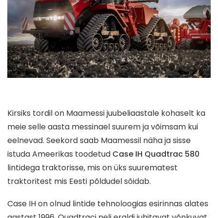
Kirsiks tordil on Maamessi juubeliaastale kohaselt ka
meie selle aasta messinael suurem ja võimsam kui
eelnevad. Seekord saab Maamessil näha ja sisse
istuda Ameerikas toodetud
Case IH Quadtrac 580
lintidega traktorisse, mis on üks suurematest
traktoritest mis Eesti põldudel sõidab.
Case IH on olnud lintide tehnoloogias esirinnas alates
aastast 1996. Quadtraci neli eraldi juhitavat võnkuvat