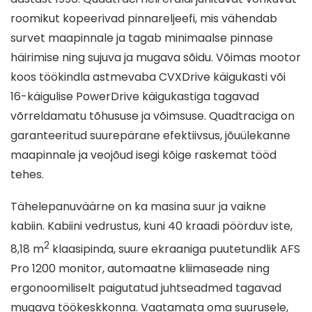
roomikut kopeerivad pinnareljeefi, mis vähendab
survet maapinnale ja tagab minimaalse pinnase
häirimise ning sujuva ja mugava sõidu. Võimas mootor
koos töökindla astmevaba CVXDrive käigukasti või
16-käigulise PowerDrive käigukastiga tagavad
võrreldamatu tõhususe ja võimsuse. Quadtraciga on
garanteeritud suurepärane efektiivsus, jõuülekanne
maapinnale ja veojõud isegi kõige raskemat tööd
tehes.
Tähelepanuväärne on ka masina suur ja vaikne
kabiin. Kabiini vedrustus, kuni 40 kraadi pöörduv iste,
2
8,18 m
klaasipinda, suure ekraaniga puutetundlik AFS
Pro 1200 monitor, automaatne kliimaseade ning
ergonoomiliselt paigutatud juhtseadmed tagavad
mugava töökeskkonna. Vaatamata oma suurusele,