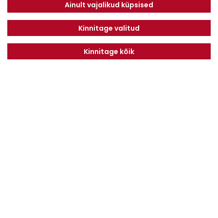
Tel. 6612800
Ainult vajalikud küpsised
E-mail:
info@dotnuvabaltic.ee
Kinnitage valitud
Kinnitage kõik
Klientidele
Meist
Teenindus
Kontaktid
Finantseerimine
Karjäär
Privaatsuseeskiri
Liitu uudiskirjaga
LIITU
Nõustun
Privaatsuseeskirjaga