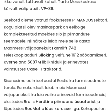
ikka vanalt tuttavalt kohalt Tartu Messikeskuse
kõrvalt
väliplatsilt VP-36
.
Seekord oleme võtnud fookusesse
PIIMANDUS
sektori.
Kogu platsil olev masinaspark on eelkõige
komplekteeritud mõeldes silo ja piimanduse
teemadele. Nii näiteks leiab meie selle aasta
Maamessi väljapanekult
Farmlift 742
teleskooplaaduri,
Siloking SelfLine 1612
söödamikseri,
Kverneland 5087M
liblikniiduki ja erinevates
võimsustes
Case IH traktorid
.
Sisenesime eelmisel aastal Eestis ka farmiseadmete
turule. Esmakordselt leiab meie Maamessi
väljapanekult ka laia valiku erinevaid farmiseadmeid,
alustades
Brolis HerdLine piimaanalüsaatorist
ja
lõpetades
BouMatic lüpsikarusselliga
. Kohapeal on