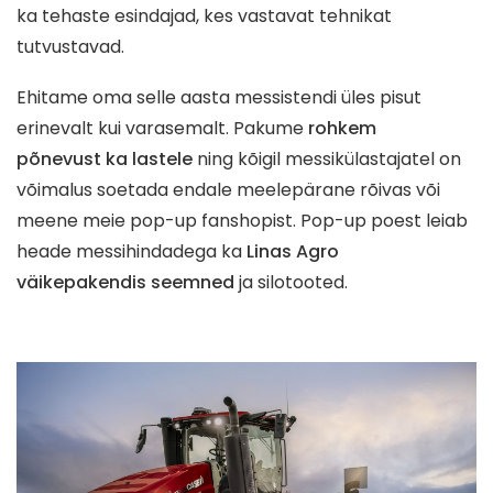
ka tehaste esindajad, kes vastavat tehnikat
tutvustavad.
Ehitame oma selle aasta messistendi üles pisut
erinevalt kui varasemalt. Pakume
rohkem
põnevust ka lastele
ning kõigil messikülastajatel on
võimalus soetada endale meelepärane rõivas või
meene meie pop-up fanshopist. Pop-up poest leiab
heade messihindadega ka
Linas Agro
väikepakendis seemned
ja silotooted.