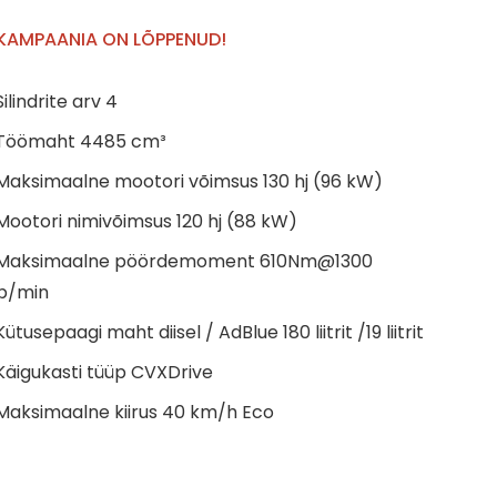
KAMPAANIA ON LÕPPENUD!
Silindrite arv 4
Töömaht 4485 cm³
Maksimaalne mootori võimsus 130 hj (96 kW)
Mootori nimivõimsus 120 hj (88 kW)
Maksimaalne pöördemoment 610Nm@1300
p/min
Kütusepaagi maht diisel / AdBlue 180 liitrit /19 liitrit
Käigukasti tüüp CVXDrive
Maksimaalne kiirus 40 km/h Eco