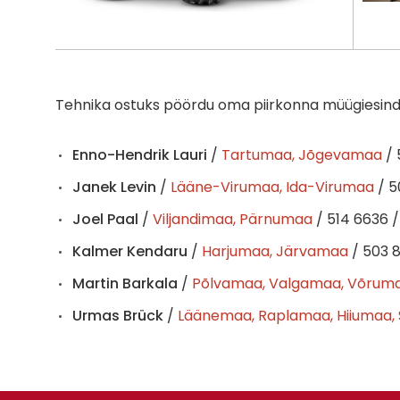
Tehnika ostuks pöördu oma piirkonna müügiesind
Enno-Hendrik Lauri
/
Tartumaa, Jõgevamaa
/
Janek Levin
/
Lääne-Virumaa, Ida-Virumaa
/ 5
Joel Paal
/
Viljandimaa, Pärnumaa
/ 514 6636 
Kalmer Kendaru
/
Harjumaa, Järvamaa
/ 503 
Martin Barkala
/
Põlvamaa, Valgamaa, Võrum
Urmas Brück
/
Läänemaa, Raplamaa, Hiiumaa