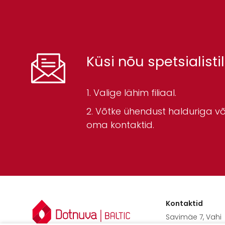
Küsi nõu spetsialistil
Valige lähim filiaal.
Võtke ühendust halduriga või
oma kontaktid.
Kontaktid
Savimäe 7, Vahi