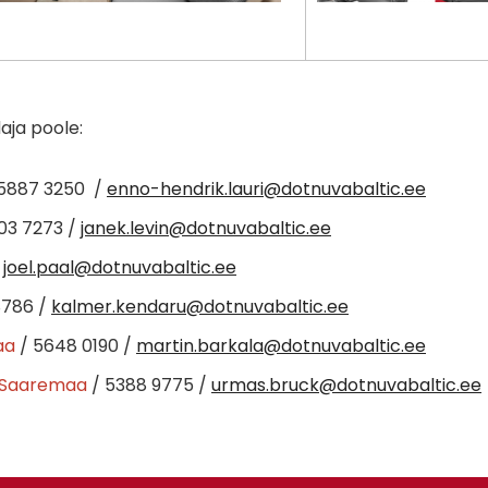
aja poole:
 5887 3250 /
enno-hendrik.lauri@dotnuvabaltic.ee
03 7273 /
janek.levin@dotnuvabaltic.ee
/
joel.paal@dotnuvabaltic.ee
8786 /
kalmer.kendaru@dotnuvabaltic.ee
aa
/ 5648 0190 /
martin.barkala@dotnuvabaltic.ee
, Saaremaa
/ 5388 9775 /
urmas.bruck@dotnuvabaltic.ee