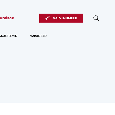
kumised
VALVENUMBER
USSÜSTEEMID
VARUOSAD