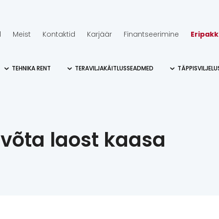
d
Meist
Kontaktid
Karjäär
Finantseerimine
Eripak
TEHNIKA RENT
TERAVILJAKÄITLUSSEADMED
TÄPPISVILJEL
võta laost kaasa