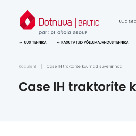
Uudise
UUS TEHNIKA
KASUTATUD PÕLLUMAJANDUSTEHNIKA
Koduleht
Case IH traktorite kuumad suvehinnad
Case IH traktorit