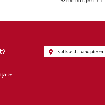
PS! Headel tingimustel f
t?
 jätke