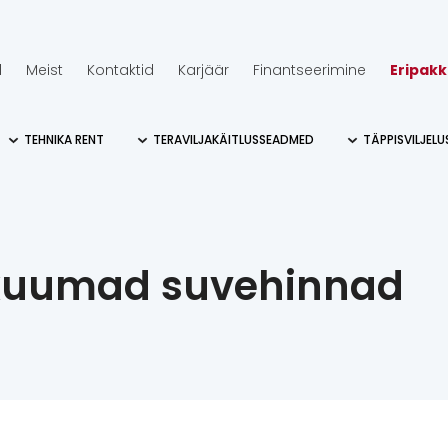
d
Meist
Kontaktid
Karjäär
Finantseerimine
Eripak
TEHNIKA RENT
TERAVILJAKÄITLUSSEADMED
TÄPPISVILJEL
e kuumad suvehinnad