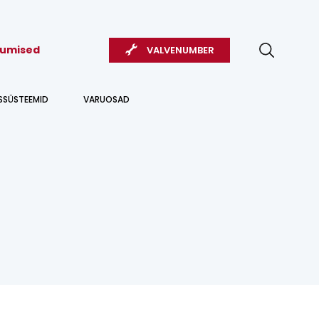
kumised
VALVENUMBER
USSÜSTEEMID
VARUOSAD