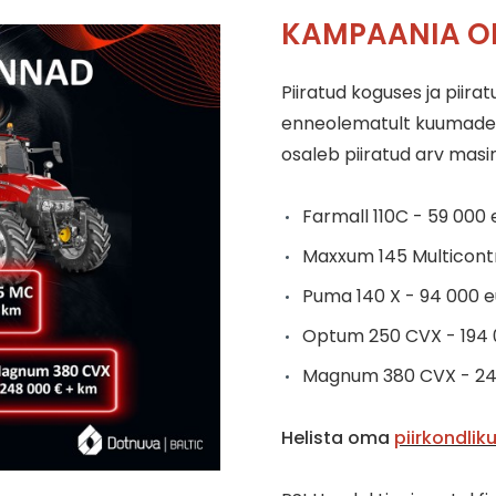
KAMPAANIA O
Piiratud koguses ja piira
enneolematult kuumade 
osaleb piiratud arv masin
Farmall 110C - 59 000
Maxxum 145 Multicontr
Puma 140 X - 94 000 
Optum 250 CVX - 194 
Magnum 380 CVX - 24
Helista oma
piirkondlik