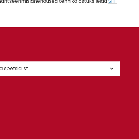
inantseerimislahendused tehnika ostuks leiad
SIIT