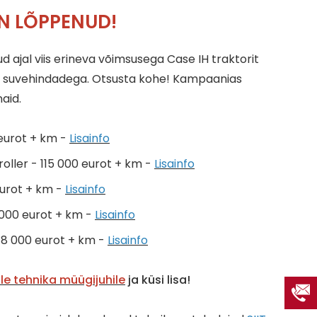
N LÕPPENUD!
tud ajal viis erineva võimsusega Case IH traktorit
suvehindadega. Otsusta kohe! Kampaanias
aid.
 eurot + km -
Lisainfo
oller - 115 000 eurot + km -
Lisainfo
eurot + km -
Lisainfo
000 eurot + km -
Lisainfo
8 000 eurot + km -
Lisainfo
ule tehnika müügijuhile
ja küsi lisa!