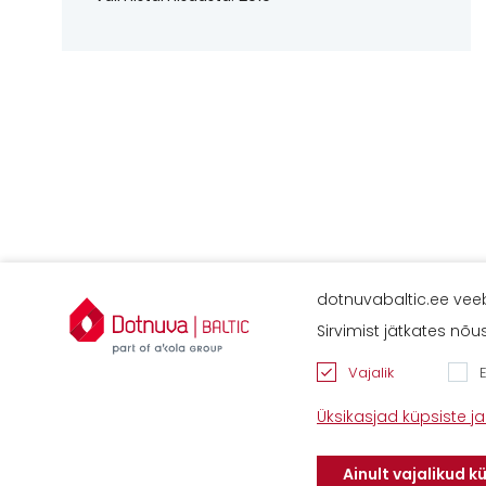
dotnuvabaltic.ee veeb
Kontaktid
Sirvimist jätkates nõ
Savimäe 7, Vahi
60534, Tartu val
Vajalik
Tel. 6612800
E-
Üksikasjad küpsiste 
mail:
info@dotnu
Ainult vajalikud k