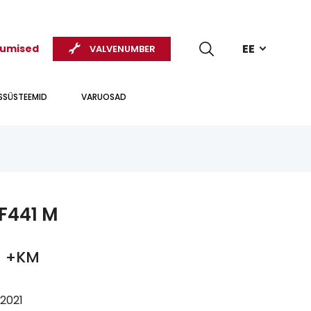
EE
kumised
VALVENUMBER
USSÜSTEEMID
VARUOSAD
F441 M
€
+KM
2021