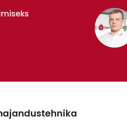
imiseks
majandustehnika