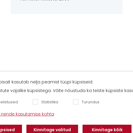
isait kasutab nelja peamist tüüpi küpsiseid.
Klientidele
ustute vajalike küpsistega. Võite nõustuda ka teiste küpsiste ka
Meist
Teenindus
d
Kontaktid
Finantseerimine
Eelistused
Statistika
Turundus
Karjäär
Privaatsuseeskiri
ja nende kasutamise kohta
vabaltic.ee
üpsised
Kinnitage valitud
Kinnitage kõik