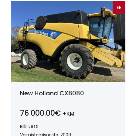
EE
New Holland CX8080
76 000.00€
+KM
Riik: Eesti
Valmistamisaasta: 2009