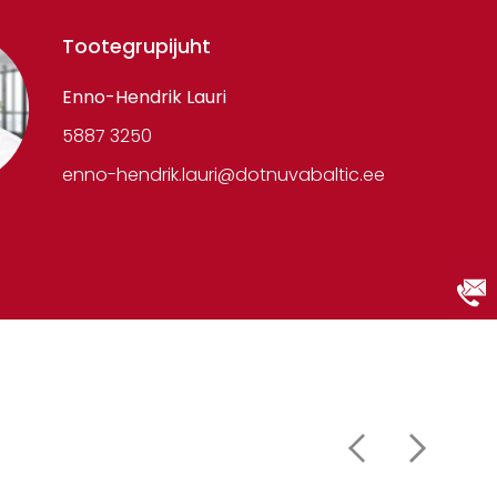
Tootegrupijuht
Enno-Hendrik Lauri
5887 3250
enno-hendrik.lauri@dotnuvabaltic.ee