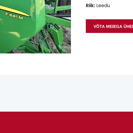
Riik:
Leedu
VÕTA MEIEGA ÜH