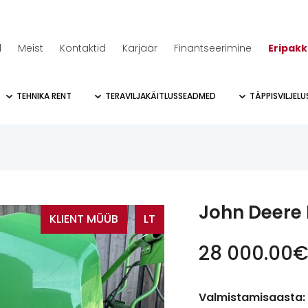
d
Meist
Kontaktid
Karjäär
Finantseerimine
Eripak
TEHNIKA RENT
TERAVILJAKÄITLUSSEADMED
TÄPPISVILJEL
John Deere 
KLIENT MÜÜB
LT
28 000.00
Valmistamisaasta: