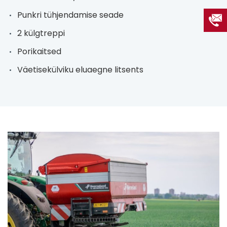
Punkri tühjendamise seade
2 külgtreppi
Porikaitsed
Väetisekülviku eluaegne litsents