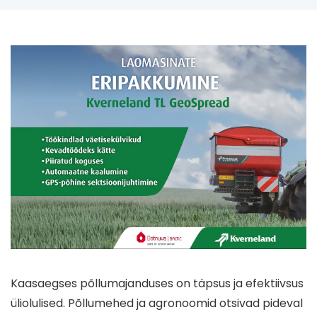
Kaasaegses põllumajanduses on täpsus ja efektiivsus
üliolulised. Põllumehed ja agronoomid otsivad pideval