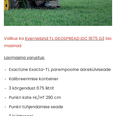
Valikus ka
Kverneland TL GEOSPREAD iDC 1875 G3
lao
masinad.
Laomasina varustus:
ExactLine Exacta-TL parempoolne äärekülviseade
Kalibreerimise konteiner
3 kõrgendust 675 liitrit
Punkri kate HL/HT 290 cm
Punkri tühjendamise seade