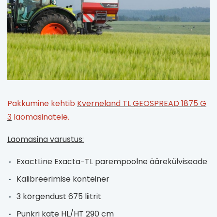
Pakkumine kehtib
Kverneland TL GEOSPREAD 1875 G
3
laomasinatele.
Laomasina varustus:
ExactLine Exacta-TL parempoolne äärekülviseade
Kalibreerimise konteiner
3 kõrgendust 675 liitrit
Punkri kate HL/HT 290 cm