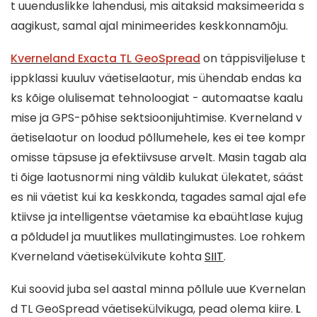
t uuenduslikke lahendusi, mis aitaksid maksimeerida s
aagikust, samal ajal minimeerides keskkonnamõju.
Kverneland Exacta TL GeoSpread
on täppisviljeluse t
ippklassi kuuluv väetiselaotur, mis ühendab endas ka
ks kõige olulisemat tehnoloogiat - automaatse kaalu
mise ja GPS-põhise sektsioonijuhtimise. Kverneland v
äetiselaotur on loodud põllumehele, kes ei tee kompr
omisse täpsuse ja efektiivsuse arvelt. Masin tagab ala
ti õige laotusnormi ning väldib kulukat ülekatet, sääst
es nii väetist kui ka keskkonda, tagades samal ajal efe
ktiivse ja intelligentse väetamise ka ebaühtlase kujug
a põldudel ja muutlikes mullatingimustes. Loe rohkem
Kverneland väetisekülvikute kohta
SIIT
.
Kui soovid juba sel aastal minna põllule uue Kvernelan
d TL GeoSpread väetisekülvikuga, pead olema kiire.
L