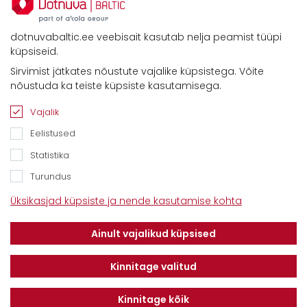
dotnuvabaltic.ee veebisait kasutab nelja peamist tüüpi
küpsiseid.
Sirvimist jätkates nõustute vajalike küpsistega. Võite
Kontaktid
nõustuda ka teiste küpsiste kasutamisega.
Savimäe 7, Vahi 60534, Tartu vald
Tel. 6612800
Vajalik
E-mail:
info@dotnuvabaltic.ee
Eelistused
Statistika
Turundus
Üksikasjad küpsiste ja nende kasutamise kohta
Klientidele
Meist
Teenindus
Ainult vajalikud küpsised
Kontaktid
Finantseerimine
Karjäär
Privaatsuseeskiri
Kinnitage valitud
Kinnitage kõik