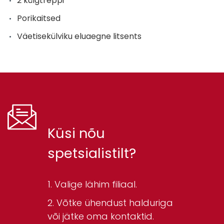
2 külgtreppi
Porikaitsed
Väetisekülviku eluaegne litsents
Küsi nõu
spetsialistilt?
Valige lähim filiaal.
Võtke ühendust halduriga
või jätke oma kontaktid.