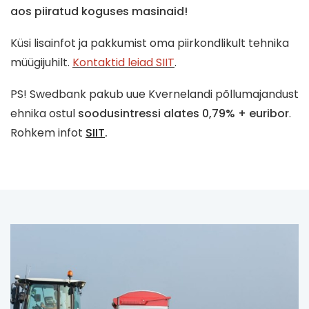
aos piiratud koguses masinaid!
Küsi lisainfot ja pakkumist oma piirkondlikult tehnika
müügijuhilt.
Kontaktid leiad SIIT
.
PS! Swedbank pakub uue Kvernelandi põllumajandust
ehnika ostul
soodusintressi alates 0,79% + euribor
.
Rohkem infot
SIIT
.